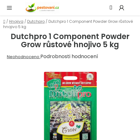
Přejít
Hledat
NÁ
na
KOŠ
obsah
Domů
/
Hnojiva
/
Dutchpro
/
Dutchpro 1 Component Powder Grow růstové
hnojivo 5 kg
Dutchpro 1 Component Powder
Grow růstové hnojivo 5 kg
Průměrné
Podrobnosti hodnocení
Neohodnoceno
hodnocení
produktu
je
0,0
z
5
hvězdiček.