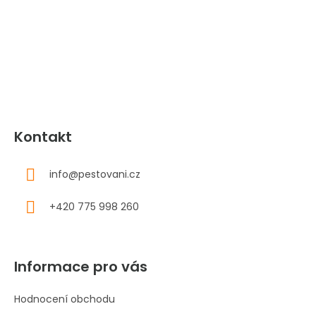
p
a
t
í
Kontakt
info
@
pestovani.cz
+420 775 998 260
Informace pro vás
Hodnocení obchodu