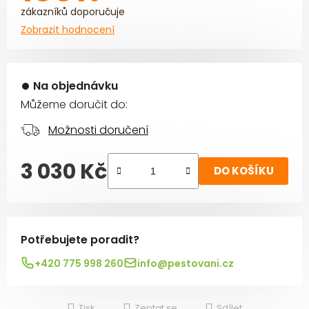
zákazníků doporučuje
Zobrazit hodnocení
Na objednávku
Můžeme doručit do:
Možnosti doručení
3 030 Kč
DO KOŠÍKU
Měrná cena:
Potřebujete poradit?
+420 775 998 260
info@pestovani.cz
Tisk
Zeptat se
Sdílet