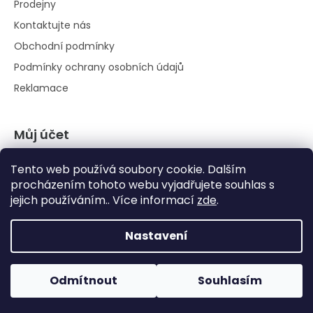
Prodejny
Kontaktujte nás
Obchodní podmínky
Podmínky ochrany osobních údajů
Reklamace
Můj účet
Přihlásit se
Tento web používá soubory cookie. Dalším
Registrace
procházením tohoto webu vyjadřujete souhlas s
jejich používáním.. Více informací
zde
.
Historie objednávek
Nastavení
Odmítnout
Souhlasím
Vytvořil Shoptet
|
Anque Media
Copyright 2026
Pestovani.cz
. Všechna práva vyhrazena.