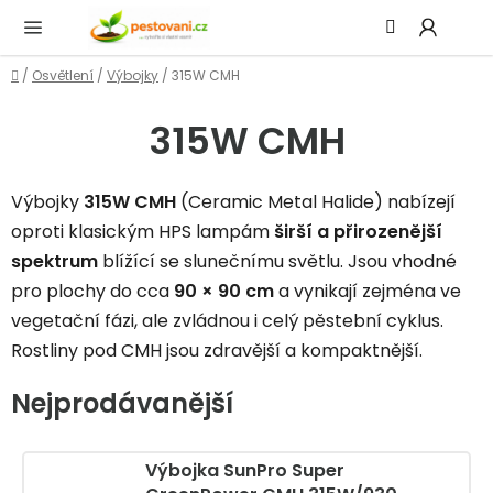
Přejít
Hledat
NÁ
na
KOŠ
obsah
Domů
/
Osvětlení
/
Výbojky
/
315W CMH
315W CMH
Výbojky
315W CMH
(Ceramic Metal Halide) nabízejí
oproti klasickým HPS lampám
širší a přirozenější
spektrum
blížící se slunečnímu světlu. Jsou vhodné
pro plochy do cca
90 × 90 cm
a vynikají zejména ve
vegetační fázi, ale zvládnou i celý pěstební cyklus.
Rostliny pod CMH jsou zdravější a kompaktnější.
Nejprodávanější
Výbojka SunPro Super