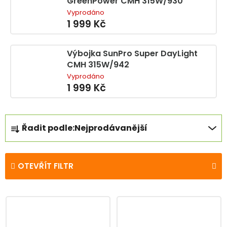
GreenPower CMH 315W/930
Vyprodáno
1 999 Kč
Výbojka SunPro Super DayLight
CMH 315W/942
Vyprodáno
1 999 Kč
Ř
Řadit podle:
Nejprodávanější
a
z
e
OTEVŘÍT FILTR
n
í
V
p
ý
r
p
o