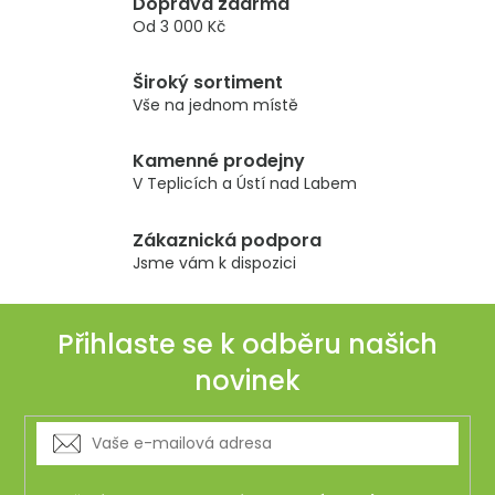
Doprava zdarma
á
Od 3 000 Kč
d
a
Široký sortiment
c
Vše na jednom místě
í
p
r
Kamenné prodejny
v
V Teplicích a Ústí nad Labem
k
y
Zákaznická podpora
v
Jsme vám k dispozici
ý
p
i
Přihlaste se k odběru našich
s
novinek
u