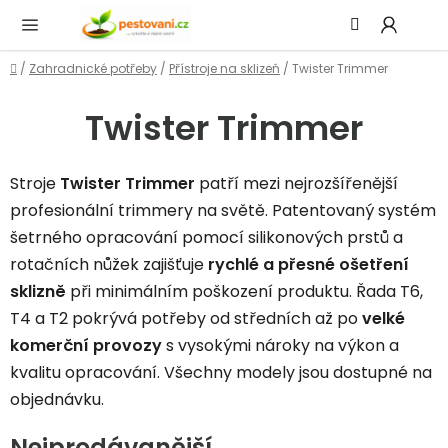
Přejít
Hledat
NÁ
na
KOŠ
obsah
Domů
/
Zahradnické potřeby
/
Přístroje na sklizeň
/
Twister Trimmer
Twister Trimmer
Stroje
Twister Trimmer
patří mezi nejrozšířenější
profesionální trimmery na světě. Patentovaný systém
šetrného opracování pomocí silikonových prstů a
rotačních nůžek zajišťuje
rychlé a přesné ošetření
sklizně
při minimálním poškození produktu. Řada T6,
T4 a T2 pokrývá potřeby od středních až po
velké
komerční provozy
s vysokými nároky na výkon a
kvalitu opracování. Všechny modely jsou dostupné na
objednávku.
Nejprodávanější