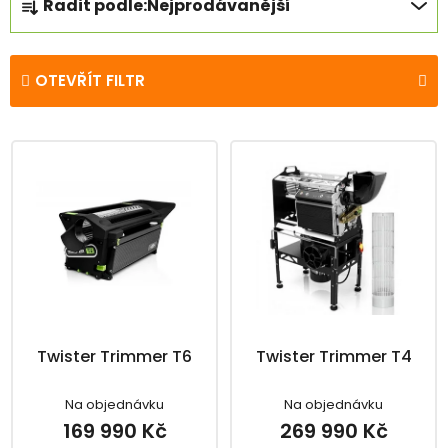
Řadit podle:
Nejprodávanější
a
z
e
OTEVŘÍT FILTR
n
í
V
p
ý
r
p
o
i
d
s
u
p
k
r
t
o
ů
d
Twister Trimmer T6
Twister Trimmer T4
u
k
Na objednávku
Na objednávku
t
169 990 Kč
269 990 Kč