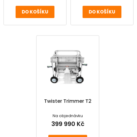
ů
DO KOŠÍKU
DO KOŠÍKU
Twister Trimmer T2
Na objednávku
399 990 Kč