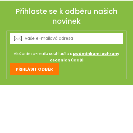
p
i
Přihlaste se k odběru našich
s
novinek
u
Vložením e-mailu souhlasíte s
podmínkami ochrany
osobních údajů
PŘIHLÁSIT ODBĚR
Z
á
p
a
t
í