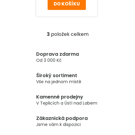
DO KOŠÍKU
3
položek celkem
O
v
l
Doprava zdarma
á
Od 3 000 Kč
d
a
Široký sortiment
c
Vše na jednom místě
í
p
r
Kamenné prodejny
v
V Teplicích a Ústí nad Labem
k
y
Zákaznická podpora
v
Jsme vám k dispozici
ý