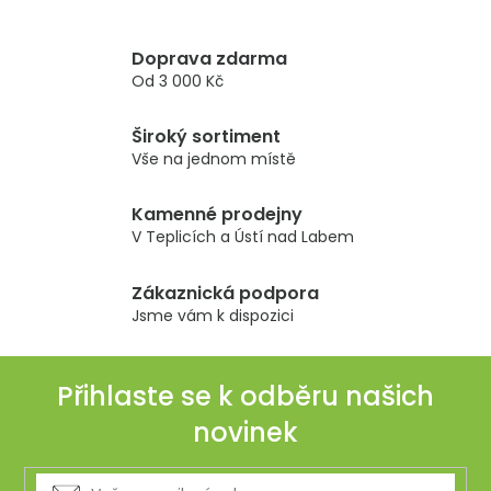
v
l
Doprava zdarma
á
Od 3 000 Kč
d
a
Široký sortiment
c
Vše na jednom místě
í
p
r
Kamenné prodejny
v
V Teplicích a Ústí nad Labem
k
y
Zákaznická podpora
v
Jsme vám k dispozici
ý
p
i
Přihlaste se k odběru našich
s
novinek
u