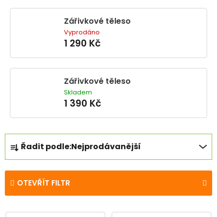
Zářivkové těleso
Vyprodáno
1 290 Kč
Zářivkové těleso
Skladem
1 390 Kč
Ř
Řadit podle:
Nejprodávanější
a
z
e
OTEVŘÍT FILTR
n
í
V
p