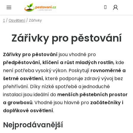
Přejít
Hledat
NÁ
na
KOŠ
obsah
Domů
/
Osvětlení
/
Zářivky
Zářivky pro pěstování
Zářivky pro pěstování
jsou vhodné pro
předpěstování, klíčení a růst mladých rostlin
, kde
není potřeba vysoký výkon. Poskytují
rovnoměrné a
šetrné osvětlení
, které podporuje zdravý vývoj bez
přehřívání. Díky nízké spotřebě a jednoduché
instalaci jsou ideální do
menších pěstebních prostor
a growboxů
. Vhodné jsou hlavně pro
začátečníky i
doplňkové osvětlení
.
Nejprodávanější