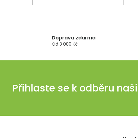
Doprava zdarma
Od 3 000 Kč
Přihlaste se k odběru naš
Z
á