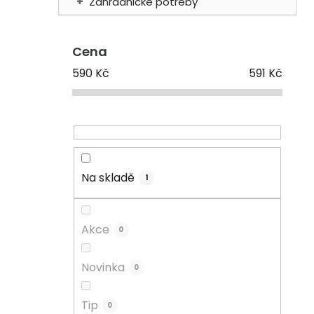
Zahradnické potřeby
Cena
590
Kč
591
Kč
Na skladě
1
Akce
0
Novinka
0
Tip
0