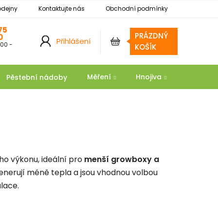
odejny
Kontaktujte nás
Obchodní podmínky
Podmínky ochrany osobních údajů
Reklamace
75
PRÁZDNÝ
0
Přihlášení
:00 -
NÁKUPNÍ
KOŠÍK
KOŠÍK
Měření
Hnojiva
Substrát
Pěstební nádoby
ho výkonu, ideální pro
menší growboxy a
generují méně tepla a jsou vhodnou volbou
lace.