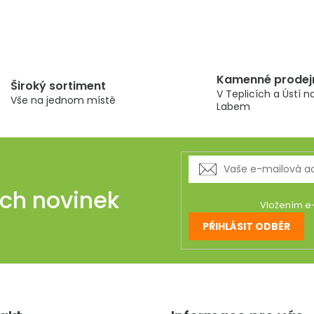
Kamenné prodej
Široký sortiment
V Teplicích a Ústí n
Vše na jednom místě
Labem
ich novinek
Vložením e-
PŘIHLÁSIT ODBĚR