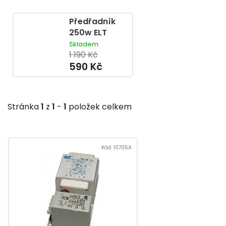
Předřadník
250w ELT
Skladem
1 190 Kč
590 Kč
Stránka
1
z
1
-
1
položek celkem
V
ý
Kód:
10705A
p
i
s
p
r