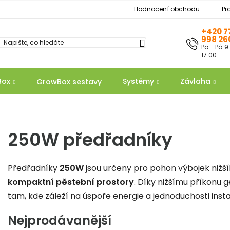
Hodnocení obchodu
Pr
+420 7
998 26
Po - Pá 9
17:00
Box
Systémy
Závlaha
GrowBox sestavy
250W předřadníky
Předřadníky
250W
jsou určeny pro pohon výbojek nižší
kompaktní pěstební prostory
. Díky nižšímu příkonu 
tam, kde záleží na úspoře energie a jednoduchosti insta
Nejprodávanější