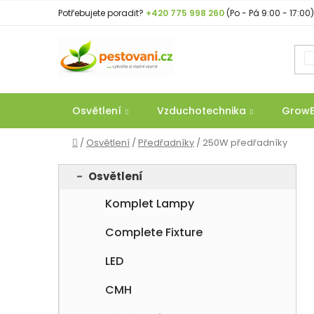
Přejít
Potřebujete poradit?
+420 775 998 260
(Po - Pá 9:00 - 17:00)
na
obsah
Osvětlení
Vzduchotechnika
Grow
Domů
/
Osvětlení
/
Předřadníky
/
250W předřadníky
P
K
Přeskočit
Osvětlení
a
o
kategorie
t
Komplet Lampy
s
e
t
g
Complete Fixture
r
o
a
LED
r
n
i
CMH
e
n