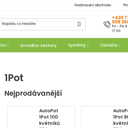
Hodnocení obchodu
Pr
+420 7
998 26
Po - Pá 9
17:00
Box
Systémy
Závlaha
GrowBox sestavy
1Pot
Nejprodávanější
AutoPot
AutoP
1Pot 100
1Pot 8
květníků
květn