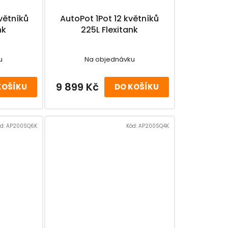
větníků
AutoPot 1Pot 12 květníků
nk
225L Flexitank
u
Na objednávku
9 899 Kč
KOŠÍKU
DO KOŠÍKU
d:
AP200SQ6K
Kód:
AP200SQ4K