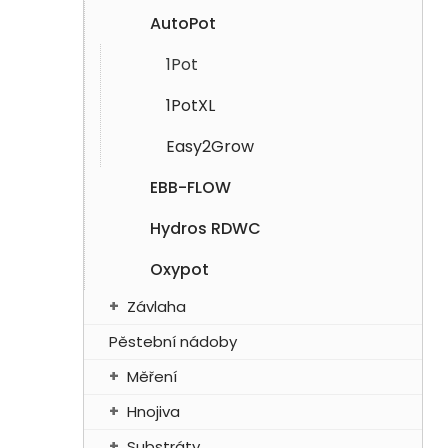
í
AutoPot
p
a
1Pot
n
e
1PotXL
l
Easy2Grow
EBB-FLOW
Hydros RDWC
Oxypot
Závlaha
Pěstební nádoby
Měření
Hnojiva
Substráty