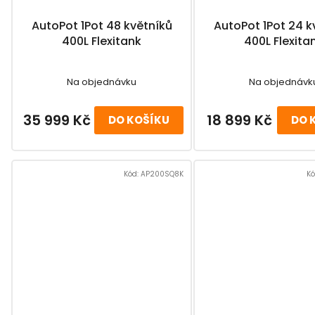
AutoPot 1Pot 48 květníků
AutoPot 1Pot 24 k
400L Flexitank
400L Flexita
Na objednávku
Na objednávk
35 999 Kč
18 899 Kč
DO KOŠÍKU
DO 
Kód:
AP200SQ8K
Kó