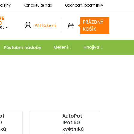
odejny
Kontaktujte nás
Obchodní podmínky
Podmínky ochrany osobních údajů
Reklamace
75
PRÁZDNÝ
0
Přihlášení
:00 -
NÁKUPNÍ
KOŠÍK
KOŠÍK
Měření
Hnojiva
Substrát
Pěstební nádoby
ot
AutoPot
0
1Pot 60
íků
květníků