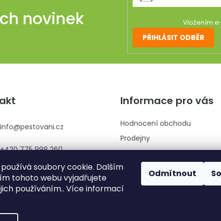
v
ich novinek
k
Vložením e-
y
PŘIHLÁSIT ODBĚR
v
ý
p
i
s
u
akt
Informace pro vás
Hodnocení obchodu
info
@
pestovani.cz
Prodejny
+420 775 998 260
Kontaktujte nás
používá soubory cookie. Dalším
Obchodní podmínky
Odmítnout
S
m tohoto webu vyjadřujete
Podmínky ochrany osobních 
ejich používáním.. Více informací
Reklamace