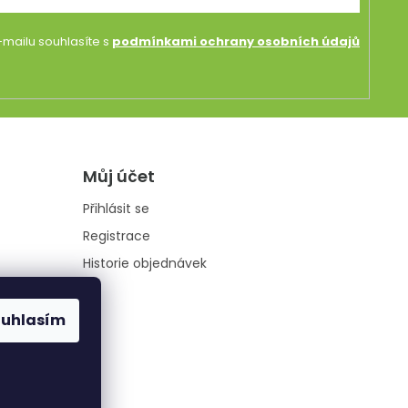
mailu souhlasíte s
podmínkami ochrany osobních údajů
Můj účet
Přihlásit se
Registrace
Historie objednávek
ouhlasím
údajů