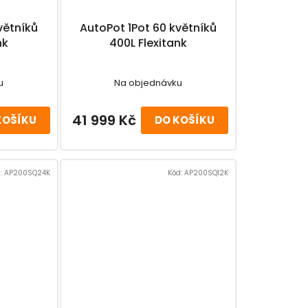
t
větníků
AutoPot 1Pot 60 květníků
ů
nk
400L Flexitank
u
Na objednávku
41 999 Kč
KOŠÍKU
DO KOŠÍKU
:
AP200SQ24K
Kód:
AP200SQ12K