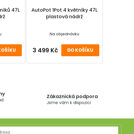
ků 47L
AutoPot 1Pot 4 květníky 47L
rž
plastová nádrž
u
Na objednávku
3 499 Kč
KOŠÍKU
DO KOŠÍKU
ny
Zákaznická podpora
ad
Jsme vám k dispozici