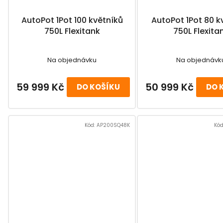
u
AutoPot 1Pot 100 květníků
AutoPot 1Pot 80 k
k
750L Flexitank
750L Flexita
t
ů
Na objednávku
Na objednávk
59 999 Kč
50 999 Kč
DO KOŠÍKU
DO 
Kód:
AP200SQ48K
Kód