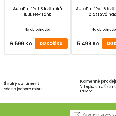
AutoPot 1Pot 8 květníků
AutoPot 1Pot 6 květní
100L Flexitank
plastová nád
Na objednávku
Na objednávk
6 599 Kč
5 499 Kč
DO KOŠÍKU
DO 
O
v
l
á
Kamenné prodej
Široký sortiment
d
V Teplicích a Ústí n
Vše na jednom místě
a
Labem
c
í
p
r