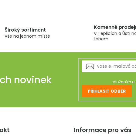
O
v
l
á
Kamenné prodej
Široký sortiment
d
V Teplicích a Ústí n
Vše na jednom místě
a
Labem
c
í
p
r
v
ich novinek
k
Vložením e-
y
PŘIHLÁSIT ODBĚR
v
ý
p
i
s
u
akt
Informace pro vás