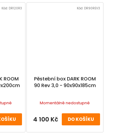
Kód:
DR120R3
Kód:
DR90REV3
RK ROOM
Pěstební box DARK ROOM
20x200cm
90 Rev 3,0 - 90x90x185cm
tupné
Momentálně nedostupné
4 100 Kč
KOŠÍKU
DO KOŠÍKU