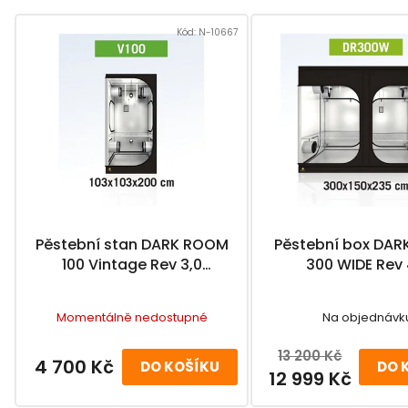
V
ý
Kód:
N-10667
p
i
s
p
r
o
d
u
Pěstební stan DARK ROOM
Pěstební box DA
k
100 Vintage Rev 3,0
300 WIDE Rev 
t
-103x103x200cm
-297x150x21
ů
Momentálně nedostupné
Na objednávk
13 200 Kč
4 700 Kč
DO KOŠÍKU
DO 
12 999 Kč