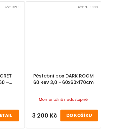
Kód:
DRT60
Kód:
N-10000
ECRET
Pěstební box DARK ROOM
60 –
60 Rev 3,0 - 60x60x170cm
m
Momentálně nedostupné
3 200 Kč
ETAIL
DO KOŠÍKU