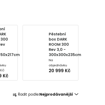
bní
ARK
Pěstební
 300
box DARK
Rev
ROOM 300
Rev 3,0 -
150x217cm
300x300x235cm
Na
ávku
objednávku
 Kč
20 999 Kč
9 Kč
Ř
Řadit podle:
Nejprodávanější
a
z