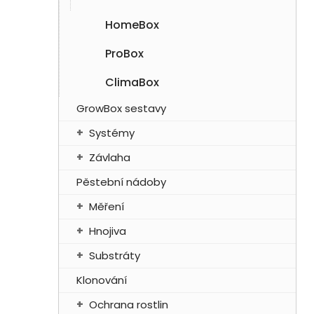
í
p
HomeBox
a
ProBox
n
e
ClimaBox
l
GrowBox sestavy
Systémy
Závlaha
Pěstební nádoby
Měření
Hnojiva
Substráty
Klonování
Ochrana rostlin