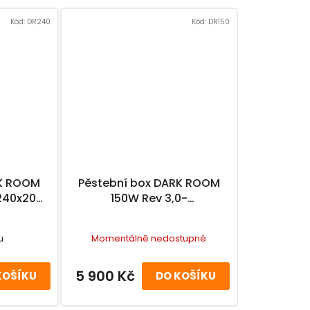
Kód:
DR240
Kód:
DR150
RK ROOM
Pěstební box DARK ROOM
x240x200
150W Rev 3,0-
150x90x200cm
u
Momentálně nedostupné
5 900 Kč
KOŠÍKU
DO KOŠÍKU