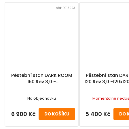
Kód:
DR150R3
Pěstební stan DARK ROOM
Pěstební stan DA
150 Rev 3,0 -
120 Rev 3,0 -120x1
150x150x235cm
Na objednávku
Momentálně nedos
6 900 Kč
5 400 Kč
DO KOŠÍKU
DO 