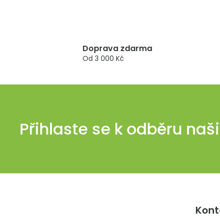
Doprava zdarma
Od 3 000 Kč
Přihlaste se k odběru naš
Z
á
Kont
p