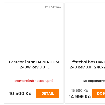
Kód:
DR240W
Pěstební stan DARK ROOM
Pěstební box DA
240W Rev 3,0 -
240 Rev 3,0- 240
240x120x200cm
cm
Momentálně nedostupné
Na objednávk
15 500 Kč
10 500 Kč
DETAIL
DO 
14 999 Kč