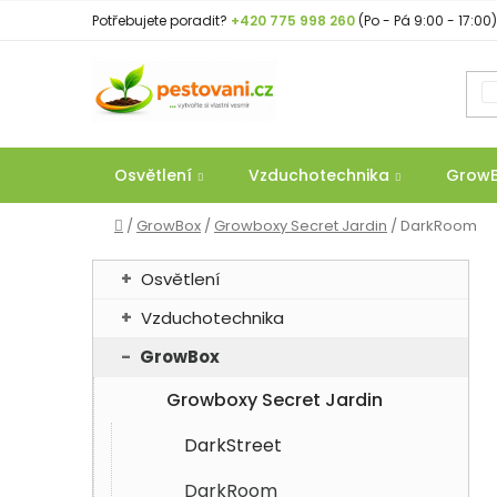
Přejít
Potřebujete poradit?
+420 775 998 260
(Po - Pá 9:00 - 17:00)
na
obsah
Osvětlení
Vzduchotechnika
Grow
Domů
/
GrowBox
/
Growboxy Secret Jardin
/
DarkRoom
P
K
Přeskočit
Osvětlení
a
o
kategorie
t
Vzduchotechnika
s
e
t
GrowBox
g
r
o
Growboxy Secret Jardin
a
r
n
i
DarkStreet
e
n
DarkRoom