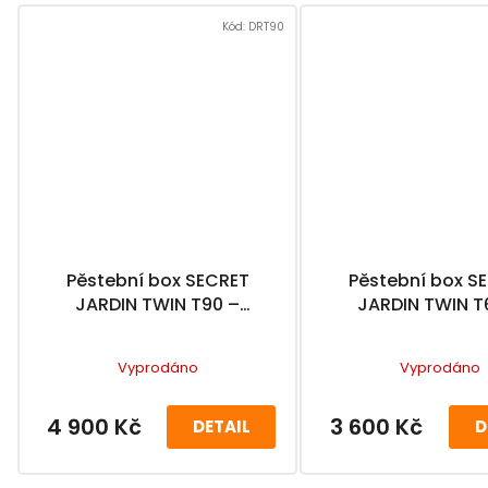
Kód:
DRT90
Pěstební box SECRET
Pěstební box S
JARDIN TWIN T90 –
JARDIN TWIN T
90x90x220cm
60x60x190c
Vyprodáno
Vyprodáno
4 900 Kč
3 600 Kč
DETAIL
D