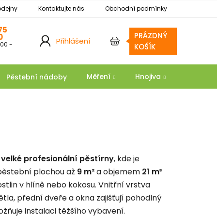
odejny
Kontaktujte nás
Obchodní podmínky
Podmínky ochrany osobních údajů
Reklamace
75
PRÁZDNÝ
0
Přihlášení
:00 -
NÁKUPNÍ
KOŠÍK
KOŠÍK
Měření
Hnojiva
Substrát
Pěstební nádoby
o
velké profesionální pěstírny
, kde je
 pěstební plochou až
9 m²
a objemem
21 m³
tlin v hlíně nebo kokosu. Vnitřní vrstva
ětla, přední dveře a okna zajišťují pohodlný
žňuje instalaci těžšího vybavení.