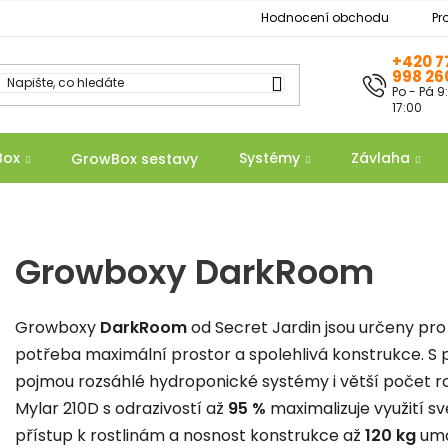
Hodnocení obchodu
Pr
+420 7
998 26
Po - Pá 9
17:00
Box
Systémy
Závlaha
GrowBox sestavy
Growboxy DarkRoom
Growboxy
DarkRoom
od Secret Jardin jsou určeny pr
potřeba maximální prostor a spolehlivá konstrukce. S
pojmou rozsáhlé hydroponické systémy i větší počet ros
Mylar 210D s odrazivostí až
95 %
maximalizuje využití sv
přístup k rostlinám a nosnost konstrukce až
120 kg
umo