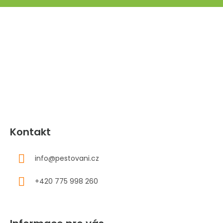
Z
á
p
a
t
í
Kontakt
info
@
pestovani.cz
+420 775 998 260