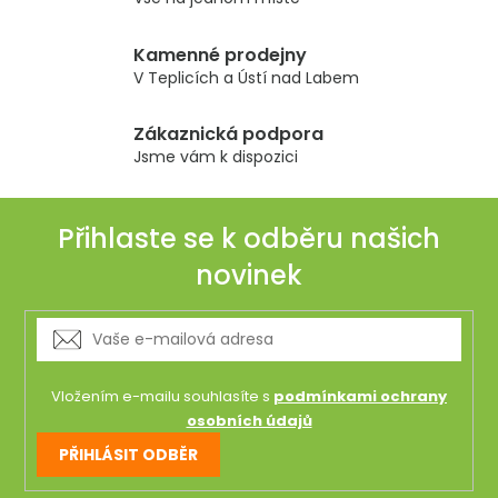
í
p
r
Kamenné prodejny
v
V Teplicích a Ústí nad Labem
k
y
Zákaznická podpora
v
Jsme vám k dispozici
ý
p
i
Přihlaste se k odběru našich
s
novinek
u
Vložením e-mailu souhlasíte s
podmínkami ochrany
osobních údajů
PŘIHLÁSIT ODBĚR