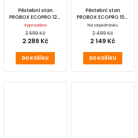
Pěstební stan
Pěstební stan
PROBOX ECOPRO 120,
PROBOX ECOPRO 100,
120x120x200cm
100x100x200cm
Vyprodáno
Na objednávku
2 599 Kč
2 499 Kč
2 289 Kč
2 149 Kč
DO KOŠÍKU
DO KOŠÍKU