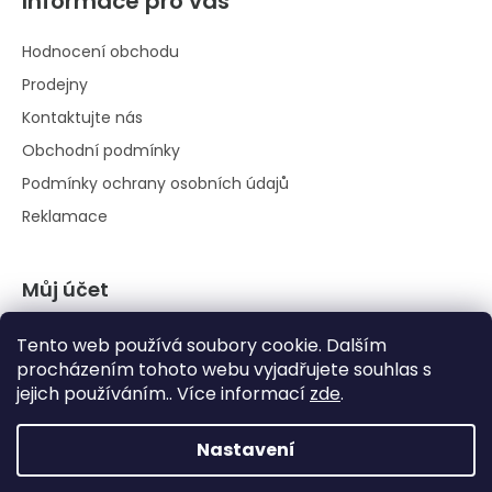
Informace pro vás
Hodnocení obchodu
Prodejny
Kontaktujte nás
Obchodní podmínky
Podmínky ochrany osobních údajů
Reklamace
Můj účet
Přihlásit se
Tento web používá soubory cookie. Dalším
Registrace
procházením tohoto webu vyjadřujete souhlas s
jejich používáním.. Více informací
zde
.
Historie objednávek
Nastavení