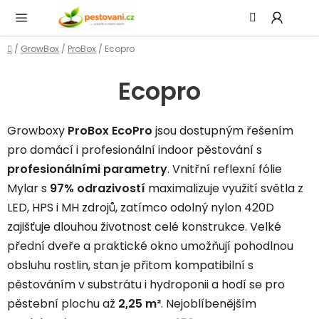
Přejít
Hledat
NÁ
na
KOŠ
obsah
Domů
/
GrowBox
/
ProBox
/
Ecopro
Ecopro
Growboxy
ProBox EcoPro
jsou dostupným řešením
pro domácí i profesionální indoor pěstování s
profesionálními parametry
. Vnitřní reflexní fólie
Mylar s
97% odrazivostí
maximalizuje využití světla z
LED, HPS i MH zdrojů, zatímco odolný nylon 420D
zajišťuje dlouhou životnost celé konstrukce. Velké
přední dveře a praktické okno umožňují pohodlnou
obsluhu rostlin, stan je přitom kompatibilní s
pěstováním v substrátu i hydroponii a hodí se pro
pěstební plochu až
2,25 m²
. Nejoblíbenějším