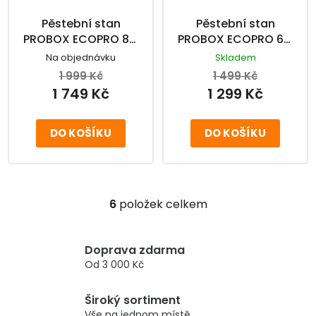
Pěstební stan
Pěstební stan
PROBOX ECOPRO 80,
PROBOX ECOPRO 60,
80x80x160cm
60x60x140cm
Na objednávku
Skladem
1 999 Kč
1 499 Kč
1 749 Kč
1 299 Kč
DO KOŠÍKU
DO KOŠÍKU
6
položek celkem
O
v
l
Doprava zdarma
á
Od 3 000 Kč
d
a
Široký sortiment
c
Vše na jednom místě