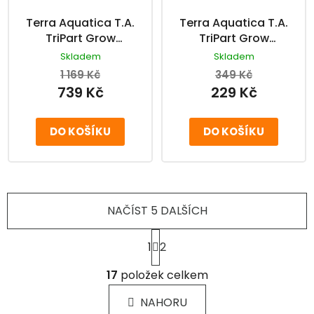
Terra Aquatica T.A.
Terra Aquatica T.A.
TriPart Grow
TriPart Grow
třísložkové hnojivo 5
třísložkové hnojivo 1 l
Skladem
Skladem
l
1 169 Kč
349 Kč
739 Kč
229 Kč
DO KOŠÍKU
DO KOŠÍKU
NAČÍST 5 DALŠÍCH
S
1
2
t
r
O
á
17
položek celkem
v
n
l
k
NAHORU
á