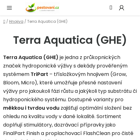
Přejít
Hledat
NÁ
na
KOŠ
obsah
Domů
/
Hnojiva
/
Terra Aquatica (GHE)
Terra Aquatica (GHE)
Terra Aquatica (GHE)
je jedna z průkopnických
značek hydroponické výživy s dekády prověřeným
systémem
TriPart
– třísložkovým hnojivem (Grow,
Bloom, Micro), které umožňuje přesné nastavení
výživy pro jakoukoli fázi růstu a jakýkoli typ substrátu či
hydroponického systému. Dostupné varianty pro
měkkou i tvrdou vodu
zajišťují optimální složení bez
ohledu na kvalitu vody v dané lokalitě. Sortiment
doplňují stimulátory, dozrávací přípravky jako
FinalPart Finish a proplachovací FlashClean pro čisté