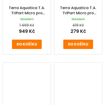
Terra Aquatica T.A.
Terra Aquatica T.A.
TriPart Micro pro
TriPart Micro pro
měkkou vodu
měkkou vodu
Skladem
Skladem
třísložkové hnojivo 5
třísložkové hnojivo 1 l
1 469 Kč
419 Kč
l
949 Kč
279 Kč
DO KOŠÍKU
DO KOŠÍKU