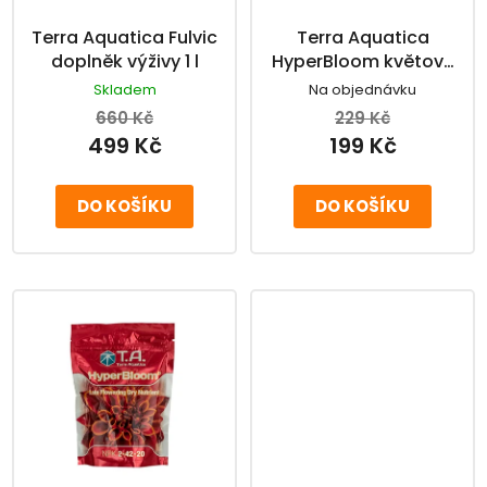
o
ů
d
Terra Aquatica Fulvic
Terra Aquatica
u
doplněk výživy 1 l
HyperBloom květové
k
hnojivo 100 g
Skladem
Na objednávku
t
660 Kč
229 Kč
ů
499 Kč
199 Kč
DO KOŠÍKU
DO KOŠÍKU