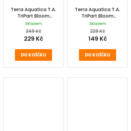
Terra Aquatica T.A.
Terra Aquatica T.A.
TriPart Bloom
TriPart Bloom
třísložkové hnojivo 1 l
třísložkové hnojivo
Skladem
Skladem
500 ml
349 Kč
229 Kč
229 Kč
149 Kč
DO KOŠÍKU
DO KOŠÍKU