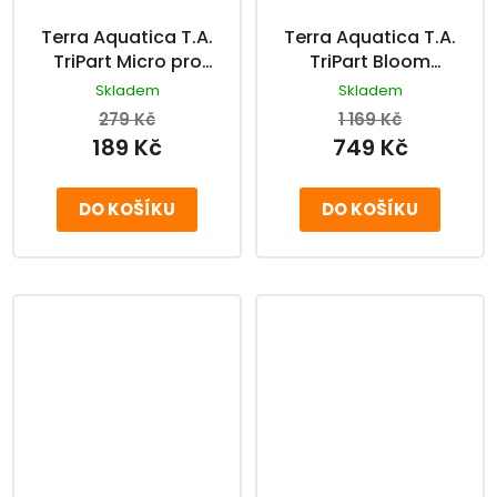
Terra Aquatica T.A.
Terra Aquatica T.A.
TriPart Micro pro
TriPart Bloom
měkkou vodu
třísložkové hnojivo 5
Skladem
Skladem
třísložkové hnojivo
l
279 Kč
1 169 Kč
500 ml
189 Kč
749 Kč
DO KOŠÍKU
DO KOŠÍKU