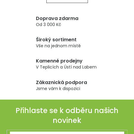
o
d
v
a
á
c
n
Doprava zdarma
í
í
Od 3 000 Kč
p
r
Široký sortiment
v
Vše na jednom místě
k
y
Kamenné prodejny
v
V Teplicích a Ústí nad Labem
ý
p
Zákaznická podpora
i
Jsme vám k dispozici
s
u
Přihlaste se k odběru našich
novinek