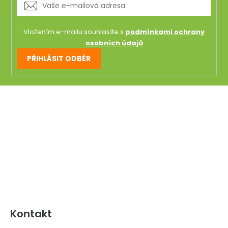
Vložením e-mailu souhlasíte s
podmínkami ochrany
osobních údajů
PŘIHLÁSIT ODBĚR
Z
á
p
a
t
í
Kontakt