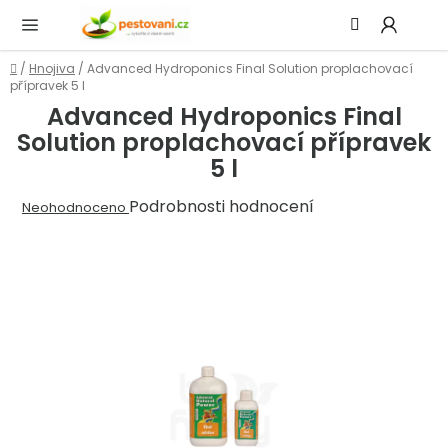
Přejít
Hledat
NÁ
na
KOŠ
obsah
Domů
/
Hnojiva
/
Advanced Hydroponics Final Solution proplachovací
přípravek 5 l
Advanced Hydroponics Final
Solution proplachovací přípravek
5 l
Průměrné
Podrobnosti hodnocení
Neohodnoceno
hodnocení
produktu
je
0,0
z
5
hvězdiček.