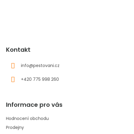
a
t
í
Kontakt
info
@
pestovani.cz
+420 775 998 260
Informace pro vás
Hodnocení obchodu
Prodejny