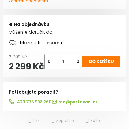
Zobrazit hodnocení
Na objednávku
Můžeme doručit do:
Možnosti doručení
2 799 Kč
DO KOŠÍKU
2 299 Kč
Měrná cena:
Potřebujete poradit?
+420 775 998 260
info@pestovani.cz
Tisk
Zeptat se
Sdílet