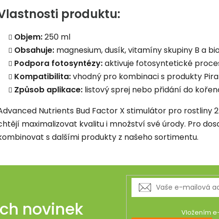
Vlastnosti produktu:
Objem:
250 ml
Obsahuje:
magnesium, dusík, vitamíny skupiny B a bio
Podpora fotosyntézy:
aktivuje fotosyntetické procesy
Kompatibilita:
vhodný pro kombinaci s produkty Pira
Způsob aplikace:
listový sprej nebo přidání do koře
Advanced Nutrients Bud Factor X stimulátor pro rostliny 25
chtějí maximalizovat kvalitu i množství své úrody. Pro d
kombinovat s dalšími produkty z našeho sortimentu.
ich novinek
Vložením e-