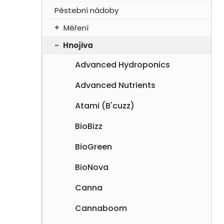
í
Pěstební nádoby
p
Měření
a
n
Hnojiva
e
Advanced Hydroponics
l
Advanced Nutrients
Atami (B'cuzz)
BioBizz
BioGreen
BioNova
Canna
Cannaboom