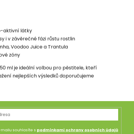
-aktivní látky
 i v závěrečné fázi růstu rostlin
nha, Voodoo Juice a Trantula
nové zóny
0 ml je ideální volbou pro pěstitele, kteří
osažení nejlepších výsledků doporučujeme
mailu souhlasíte s
podmínkami ochrany osobních údajů