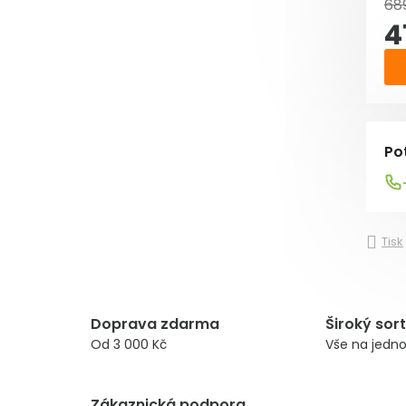
68
4
Mě
Po
Tisk
Doprava zdarma
Široký sor
Od 3 000 Kč
Vše na jedn
Zákaznická podpora