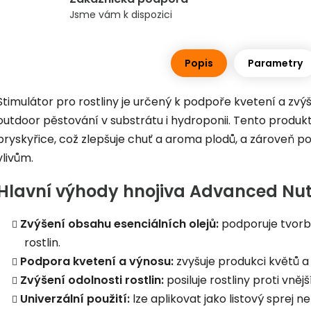
Jsme vám k dispozici
Popis
Parametry
Stimulátor pro rostliny je určený k podpoře kvetení a zvýše
outdoor pěstování v substrátu i hydroponii. Tento produkt
pryskyřice, což zlepšuje chuť a aroma plodů, a zároveň pos
vlivům.
Hlavní výhody hnojiva Advanced Nut
Zvýšení obsahu esenciálních olejů:
podporuje tvorbu
rostlin.
Podpora kvetení a výnosu:
zvyšuje produkci květů a
Zvýšení odolnosti rostlin:
posiluje rostliny proti vně
Univerzální použití:
lze aplikovat jako listový sprej 