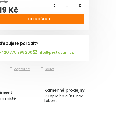
9 Kč
19 Kč
rná cena:
DO KOŠÍKU
třebujete poradit?
+420 775 998 260
info@pestovani.cz
Zeptat se
Sdílet
Kamenné prodejny
timent
V Teplicích a Ústí nad
om místě
Labem