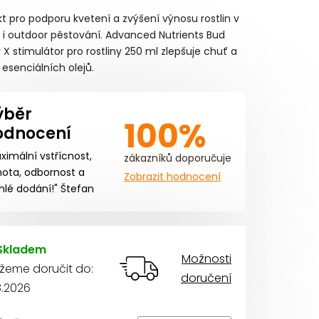
ocení
t pro podporu kvetení a zvýšení výnosu rostlin v
ktu
 i outdoor pěstování. Advanced Nutrients Bud
 X stimulátor pro rostliny 250 ml zlepšuje chuť a
esenciálních olejů.
ýběr
iček.
100%
odnocení
ximální vstřícnost,
zákazníků doporučuje
ota, odbornost a
Zobrazit hodnocení
hlé dodání!" Štefan
Skladem
Možnosti
žeme doručit do:
doručení
8.2026