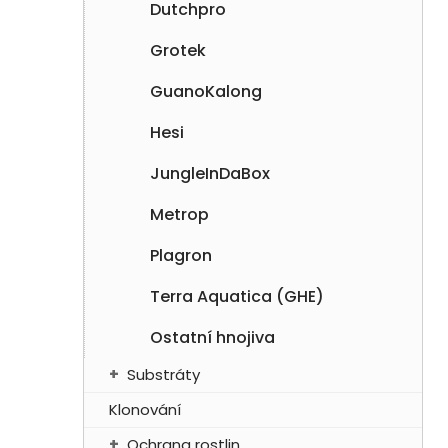
Dutchpro
Grotek
GuanoKalong
Hesi
JungleInDaBox
Metrop
Plagron
Terra Aquatica (GHE)
Ostatní hnojiva
Substráty
Klonování
Ochrana rostlin