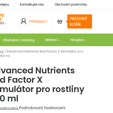
odejny
Kontaktujte nás
Obchodní podmínky
Podmínky ochrany osobních údajů
Reklamace
75
PRÁZDNÝ
0
Přihlášení
:00 -
NÁKUPNÍ
KOŠÍK
KOŠÍK
Měření
Hnojiva
Substrát
Pěstební nádoby
iva
/
Advanced Nutrients Bud Factor X stimulátor pro
 250 ml
vanced Nutrients
d Factor X
imulátor pro rostliny
0 ml
ěrné
Podrobnosti hodnocení
hodnoceno