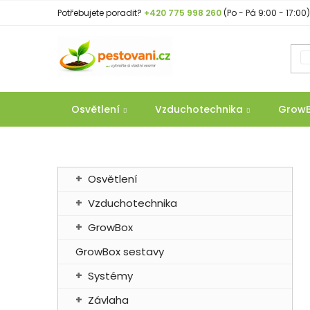
Přejít
Potřebujete poradit?
+420 775 998 260
(Po - Pá 9:00 - 17:00)
na
obsah
Osvětlení
Vzduchotechnika
Grow
P
K
Přeskočit
Osvětlení
a
o
kategorie
t
Vzduchotechnika
s
e
t
GrowBox
g
r
o
GrowBox sestavy
a
r
Systémy
n
i
e
n
Závlaha