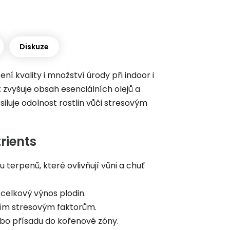
Diskuze
ní kvality i množství úrody při indoor i
 zvyšuje obsah esenciálních olejů a
iluje odolnost rostlin vůči stresovým
rients
 terpenů, které ovlivňují vůni a chuť
 celkový výnos plodin.
jším stresovým faktorům.
nebo přísadu do kořenové zóny.