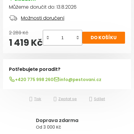
Můžeme doručit do:
13.8.2026
Možnosti doručení
2 289 Kč
DO KOŠÍKU
1 419 Kč
Měrná cena:
Potřebujete poradit?
+420 775 998 260
info@pestovani.cz
Tisk
Zeptat se
Sdílet
Doprava zdarma
Od 3 000 Kč