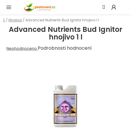
Přejít
Hledat
NÁ
na
KOŠ
obsah
Domů
/
Hnojiva
/
Advanced Nutrients Bud Ignitor hnojivo 1 l
Advanced Nutrients Bud Ignitor
hnojivo 1 l
Průměrné
Podrobnosti hodnocení
Neohodnoceno
hodnocení
produktu
je
0,0
z
5
hvězdiček.