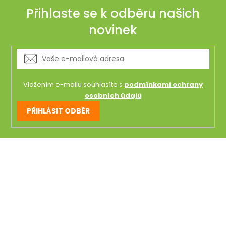
Přihlaste se k odběru našich
novinek
Vložením e-mailu souhlasíte s
podmínkami ochrany
osobních údajů
PŘIHLÁSIT ODBĚR
Z
á
p
a
t
í