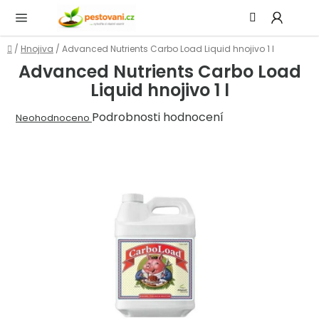
Přejít
Hledat
NÁ
na
KOŠ
obsah
Domů
/
Hnojiva
/
Advanced Nutrients Carbo Load Liquid hnojivo 1 l
Advanced Nutrients Carbo Load
Liquid hnojivo 1 l
Průměrné
Podrobnosti hodnocení
Neohodnoceno
hodnocení
produktu
je
0,0
z
5
hvězdiček.