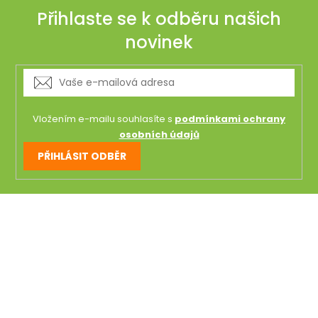
Přihlaste se k odběru našich
novinek
Vložením e-mailu souhlasíte s
podmínkami ochrany
osobních údajů
PŘIHLÁSIT ODBĚR
Z
á
p
a
t
í