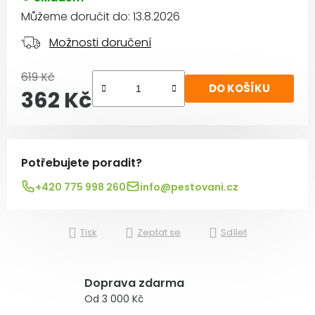
Můžeme doručit do:
13.8.2026
Možnosti doručení
619 Kč
DO KOŠÍKU
362 Kč
Měrná cena:
Potřebujete poradit?
+420 775 998 260
info@pestovani.cz
Tisk
Zeptat se
Sdílet
Doprava zdarma
Od 3 000 Kč