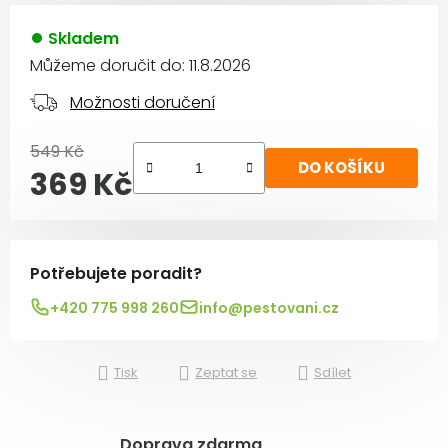
Skladem
Můžeme doručit do:
11.8.2026
Možnosti doručení
549 Kč
DO KOŠÍKU
369 Kč
Měrná cena:
Potřebujete poradit?
+420 775 998 260
info@pestovani.cz
Tisk
Zeptat se
Sdílet
Doprava zdarma