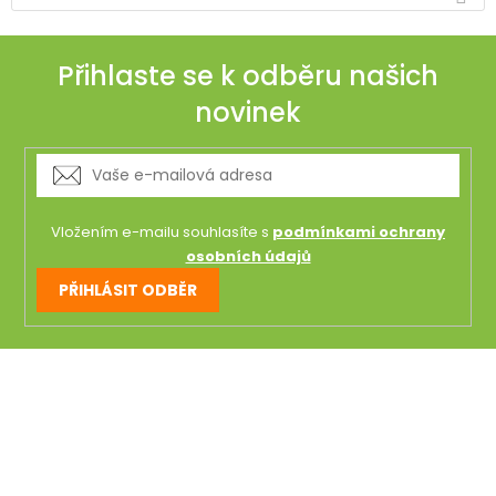
Přihlaste se k odběru našich
novinek
Vložením e-mailu souhlasíte s
podmínkami ochrany
osobních údajů
PŘIHLÁSIT ODBĚR
Z
á
p
a
t