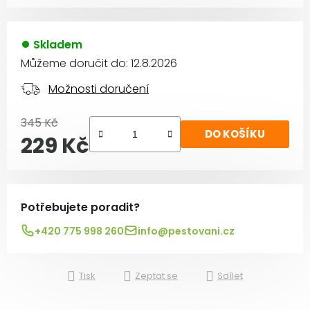
Skladem
Můžeme doručit do:
12.8.2026
Možnosti doručení
345 Kč
DO KOŠÍKU
229 Kč
Měrná cena:
Potřebujete poradit?
+420 775 998 260
info@pestovani.cz
Tisk
Zeptat se
Sdílet