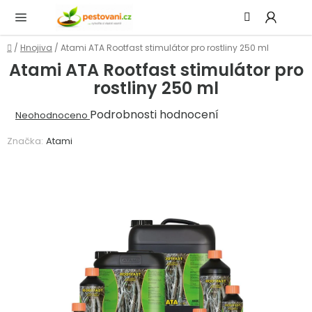
Přejít
Hledat
NÁ
na
KOŠ
obsah
Domů
/
Hnojiva
/
Atami ATA Rootfast stimulátor pro rostliny 250 ml
Atami ATA Rootfast stimulátor pro
rostliny 250 ml
Průměrné
Podrobnosti hodnocení
Neohodnoceno
hodnocení
Značka:
Atami
produktu
je
0,0
z
5
hvězdiček.