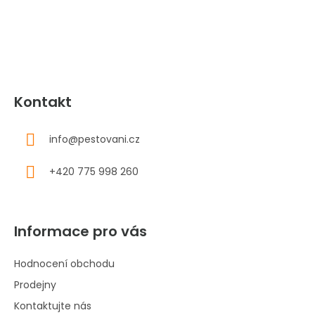
t
í
Kontakt
info
@
pestovani.cz
+420 775 998 260
Informace pro vás
Hodnocení obchodu
Prodejny
Kontaktujte nás