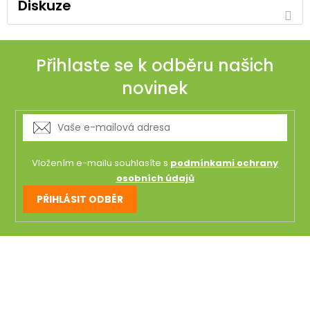
Diskuze
Přihlaste se k odběru našich
novinek
Vložením e-mailu souhlasíte s
podmínkami ochrany
osobních údajů
PŘIHLÁSIT ODBĚR
Z
á
p
a