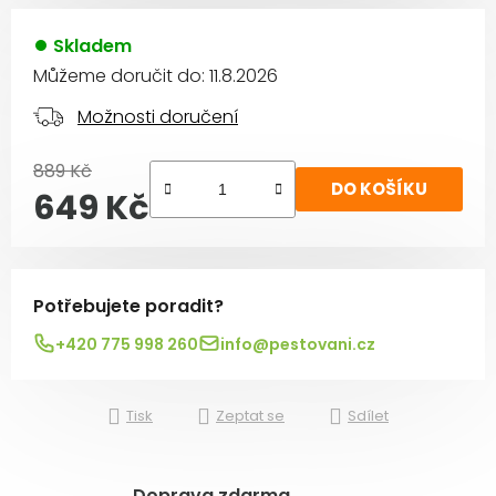
Skladem
Můžeme doručit do:
11.8.2026
Možnosti doručení
889 Kč
DO KOŠÍKU
649 Kč
Měrná cena:
Potřebujete poradit?
+420 775 998 260
info@pestovani.cz
Tisk
Zeptat se
Sdílet
Doprava zdarma