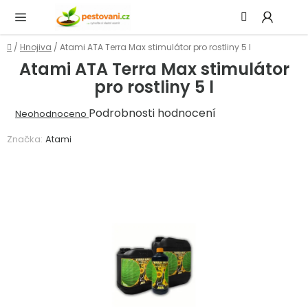
Přejít
Hledat
NÁ
na
KOŠ
obsah
Domů
/
Hnojiva
/
Atami ATA Terra Max stimulátor pro rostliny 5 l
Atami ATA Terra Max stimulátor
pro rostliny 5 l
Průměrné
Podrobnosti hodnocení
Neohodnoceno
hodnocení
Značka:
Atami
produktu
je
0,0
z
5
hvězdiček.