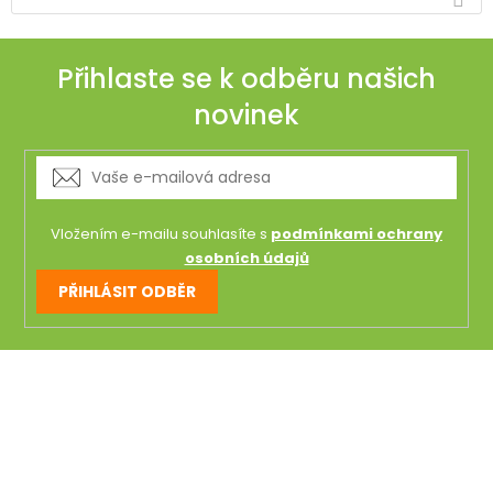
Přihlaste se k odběru našich
novinek
Vložením e-mailu souhlasíte s
podmínkami ochrany
osobních údajů
PŘIHLÁSIT ODBĚR
Z
á
p
a
t