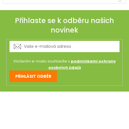
Přihlaste se k odběru našich
novinek
Vložením e-mailu souhlasíte s
podmínkami ochrany
osobních údajů
PŘIHLÁSIT ODBĚR
Z
á
p
a
t