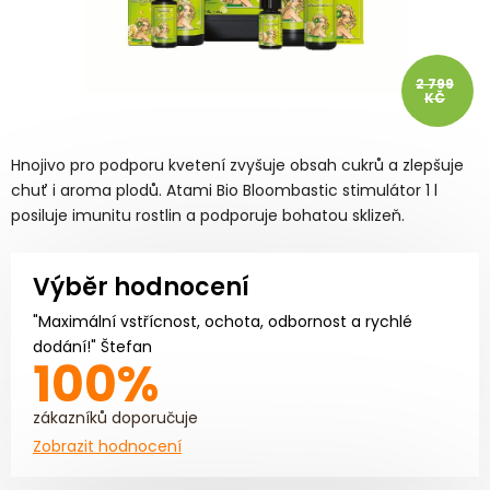
2 799
KČ
Hnojivo pro podporu kvetení zvyšuje obsah cukrů a zlepšuje
chuť i aroma plodů. Atami Bio Bloombastic stimulátor 1 l
posiluje imunitu rostlin a podporuje bohatou sklizeň.
Výběr hodnocení
"Maximální vstřícnost, ochota, odbornost a rychlé
dodání!" Štefan
100%
zákazníků doporučuje
Zobrazit hodnocení