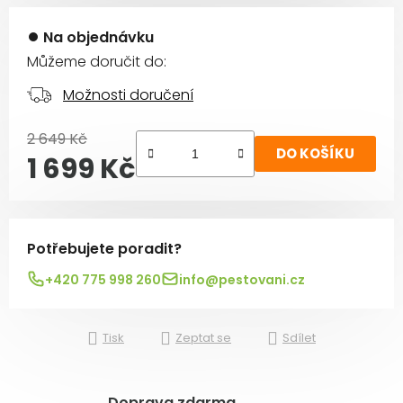
Na objednávku
Můžeme doručit do:
Možnosti doručení
2 649 Kč
DO KOŠÍKU
1 699 Kč
Měrná cena:
Potřebujete poradit?
+420 775 998 260
info@pestovani.cz
Tisk
Zeptat se
Sdílet
Doprava zdarma