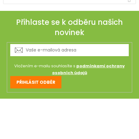
Přihlaste se k odběru našich
novinek
Vložením e-mailu souhlasíte s
podmínkami ochrany
osobních údajů
PŘIHLÁSIT ODBĚR
Z
á
p
a
t