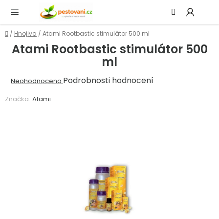
Přejít
Hledat
NÁ
na
KOŠ
obsah
Domů
/
Hnojiva
/
Atami Rootbastic stimulátor 500 ml
Atami Rootbastic stimulátor 500
ml
Průměrné
Podrobnosti hodnocení
Neohodnoceno
hodnocení
Značka:
Atami
produktu
je
0,0
z
5
hvězdiček.