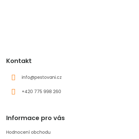
p
a
t
í
Kontakt
info
@
pestovani.cz
+420 775 998 260
Informace pro vás
Hodnocení obchodu