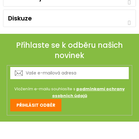
Diskuze
Přihlaste se k odběru našich
novinek
Vložením e-mailu souhlasíte s
podmínkami ochrany
osobních údajů
PŘIHLÁSIT ODBĚR
Z
á