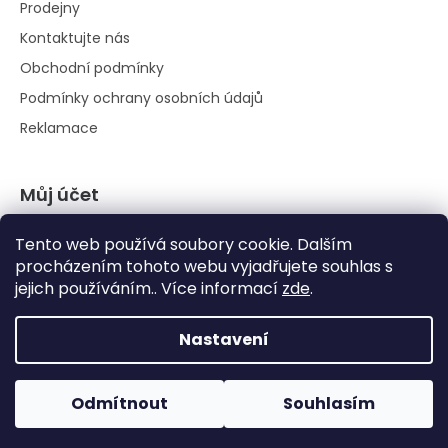
Prodejny
Kontaktujte nás
Obchodní podmínky
Podmínky ochrany osobních údajů
Reklamace
Můj účet
Přihlásit se
Tento web používá soubory cookie. Dalším
Registrace
procházením tohoto webu vyjadřujete souhlas s
jejich používáním.. Více informací
zde
.
Historie objednávek
Nastavení
Odmítnout
Souhlasím
Vytvořil Shoptet
|
Anque Media
Copyright 2026
Pestovani.cz
. Všechna práva vyhrazena.