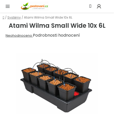
Přejít
Hledat
NÁ
na
KOŠ
obsah
Domů
/
Systémy
/
Atami Wilma Small Wide 10x 6L
Atami Wilma Small Wide 10x 6L
Průměrné
Podrobnosti hodnocení
Neohodnoceno
hodnocení
produktu
je
0,0
z
5
hvězdiček.