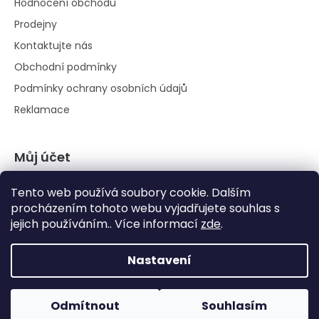
Hodnocení obchodu
Prodejny
Kontaktujte nás
Obchodní podmínky
Podmínky ochrany osobních údajů
Reklamace
Můj účet
Přihlásit se
Tento web používá soubory cookie. Dalším
Registrace
procházením tohoto webu vyjadřujete souhlas s
jejich používáním.. Více informací
zde
.
Historie objednávek
Nastavení
Odmítnout
Souhlasím
Vytvořil Shoptet
|
Anque Media