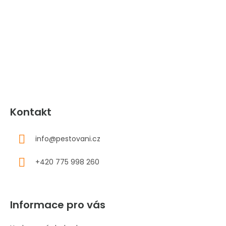
á
p
a
t
í
Kontakt
info
@
pestovani.cz
+420 775 998 260
Informace pro vás