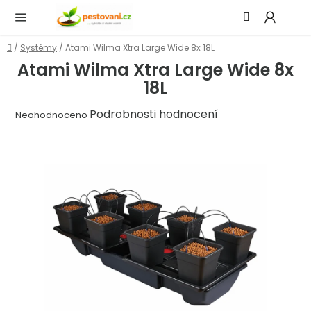
Přejít
Hledat
NÁ
na
KOŠ
obsah
Domů
/
Systémy
/
Atami Wilma Xtra Large Wide 8x 18L
Atami Wilma Xtra Large Wide 8x
18L
Průměrné
Podrobnosti hodnocení
Neohodnoceno
hodnocení
produktu
je
0,0
z
5
hvězdiček.