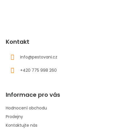
t
í
Kontakt
info
@
pestovani.cz
+420 775 998 260
Informace pro vás
Hodnocení obchodu
Prodejny
Kontaktujte nás