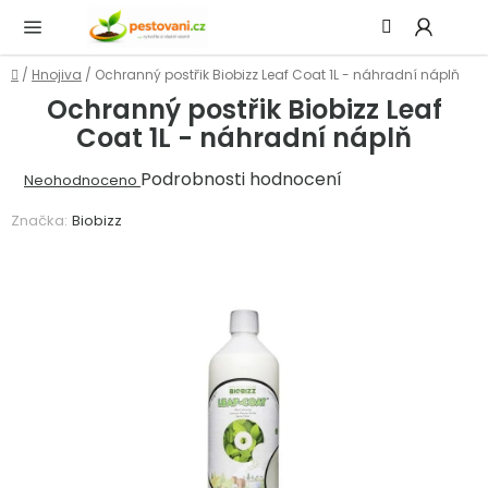
Přejít
Hledat
NÁ
na
KOŠ
obsah
Domů
/
Hnojiva
/
Ochranný postřik Biobizz Leaf Coat 1L - náhradní náplň
Ochranný postřik Biobizz Leaf
Coat 1L - náhradní náplň
Průměrné
Podrobnosti hodnocení
Neohodnoceno
hodnocení
Značka:
Biobizz
produktu
je
0,0
z
5
hvězdiček.