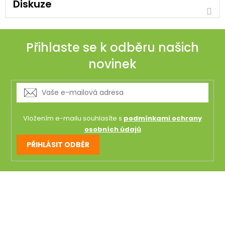
Diskuze
Přihlaste se k odběru našich
novinek
Vložením e-mailu souhlasíte s
podmínkami ochrany
osobních údajů
PŘIHLÁSIT ODBĚR
Z
á
p
a