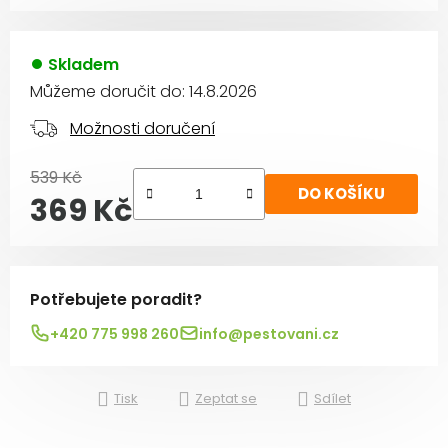
Skladem
Můžeme doručit do:
14.8.2026
Možnosti doručení
539 Kč
DO KOŠÍKU
369 Kč
Měrná cena:
Potřebujete poradit?
+420 775 998 260
info@pestovani.cz
Tisk
Zeptat se
Sdílet