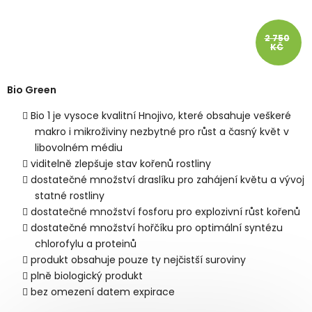
2 750
KČ
Bio Green
Bio 1 je vysoce kvalitní Hnojivo, které obsahuje veškeré
makro i mikroživiny nezbytné pro růst a časný květ v
libovolném médiu
viditelně zlepšuje stav kořenů rostliny
dostatečné množství draslíku pro zahájení květu a vývoj
statné rostliny
dostatečné množství fosforu pro explozivní růst kořenů
dostatečné množství hořčíku pro optimální syntézu
chlorofylu a proteinů
produkt obsahuje pouze ty nejčistší suroviny
plně biologický produkt
bez omezení datem expirace