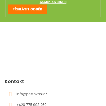
osobních údajů
PŘIHLÁSIT ODBĚR
Z
á
p
a
t
í
Kontakt
info
@
pestovani.cz
+420 775 998 260