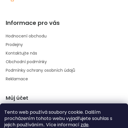
Informace pro vás
Hodnocení obchodu
Prodejny
Kontaktujte nás
Obchodní podmínky
Podmínky ochrany osobních údajů
Reklamace
Můj účet
Přihlásit se
Tento web používá soubory cookie. Dalším
Registrace
procházením tohoto webu vyjadřujete souhlas s
jejich používáním.. Více informací
zde
.
Historie objednávek