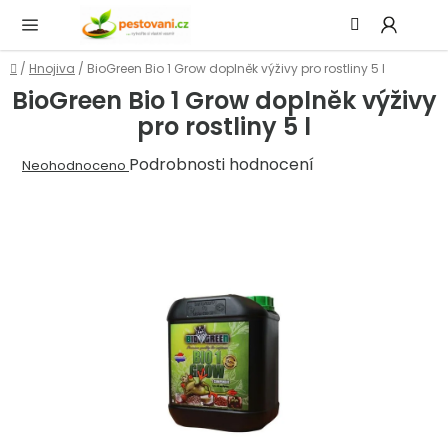
Přejít
Hledat
NÁ
na
KOŠ
obsah
Domů
/
Hnojiva
/
BioGreen Bio 1 Grow doplněk výživy pro rostliny 5 l
BioGreen Bio 1 Grow doplněk výživy
pro rostliny 5 l
Průměrné
Podrobnosti hodnocení
Neohodnoceno
hodnocení
produktu
je
0,0
z
5
hvězdiček.