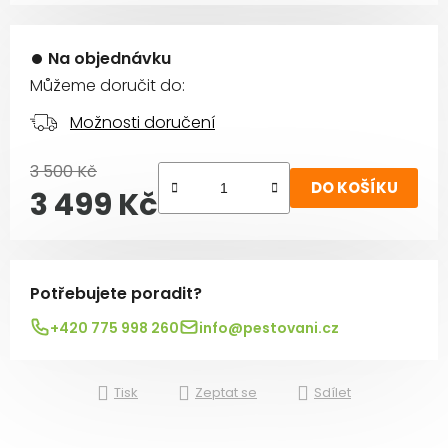
Na objednávku
Můžeme doručit do:
Možnosti doručení
3 500 Kč
DO KOŠÍKU
3 499 Kč
Měrná cena:
Potřebujete poradit?
+420 775 998 260
info@pestovani.cz
Tisk
Zeptat se
Sdílet