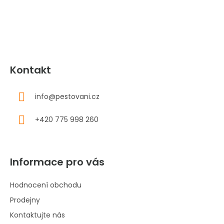
t
í
Kontakt
info
@
pestovani.cz
+420 775 998 260
Informace pro vás
Hodnocení obchodu
Prodejny
Kontaktujte nás