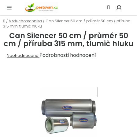
Přejít
Hledat
NÁ
na
KOŠ
obsah
Domů
/
Vzduchotechnika
/
Can Silencer 50 cm / průměr 50 cm / příruba
315 mm, tlumič hluku
Can Silencer 50 cm / průměr 50
cm / příruba 315 mm, tlumič hluku
Průměrné
Podrobnosti hodnocení
Neohodnoceno
hodnocení
produktu
je
0,0
z
5
hvězdiček.