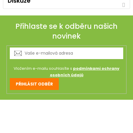
Diskuze
Přihlaste se k odběru našich
novinek
Vložením e-mailu souhlasíte s
podmínkami ochrany
osobních údajů
PŘIHLÁSIT ODBĚR
Z
á
p
a