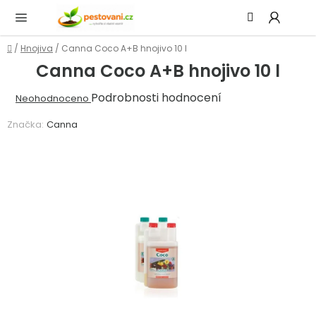
Přejít
Hledat
NÁ
na
KOŠ
obsah
Domů
/
Hnojiva
/
Canna Coco A+B hnojivo 10 l
Canna Coco A+B hnojivo 10 l
Průměrné
Podrobnosti hodnocení
Neohodnoceno
hodnocení
Značka:
Canna
produktu
je
0,0
z
5
hvězdiček.