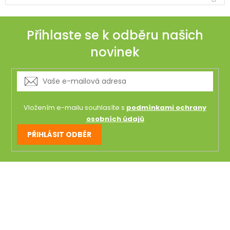
Přihlaste se k odběru našich
novinek
Vložením e-mailu souhlasíte s
podmínkami ochrany
osobních údajů
PŘIHLÁSIT ODBĚR
Z
á
p
a
t