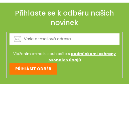
Přihlaste se k odběru našich
novinek
Vložením e-mailu souhlasíte s
podmínkami ochrany
osobních údajů
PŘIHLÁSIT ODBĚR
Z
á
p
a
t
í