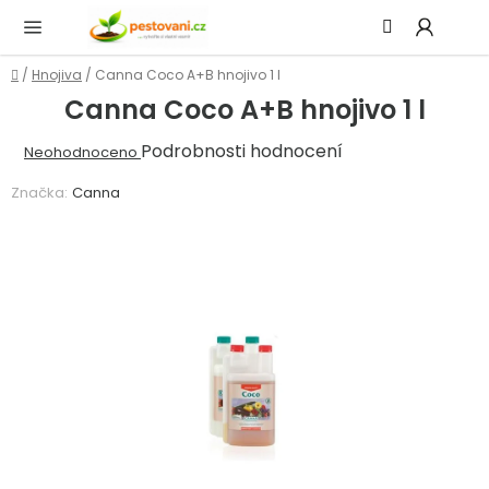
Přejít
Hledat
NÁ
na
KOŠ
obsah
Domů
/
Hnojiva
/
Canna Coco A+B hnojivo 1 l
Canna Coco A+B hnojivo 1 l
Průměrné
Podrobnosti hodnocení
Neohodnoceno
hodnocení
Značka:
Canna
produktu
je
0,0
z
5
hvězdiček.