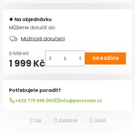
Na objednávku
Můžeme doručit do:
Možnosti doručení
2 559 Kč
DO KOŠÍKU
1 999 Kč
Měrná cena:
Potřebujete poradit?
+420 775 998 260
info@pestovani.cz
Tisk
Zeptat se
Sdílet