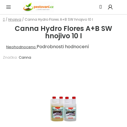
Přejít
Hledat
NÁ
na
KOŠ
obsah
Domů
/
Hnojiva
/
Canna Hydro Flores A+B SW hnojivo 10 l
Canna Hydro Flores A+B SW
hnojivo 10 l
Průměrné
Podrobnosti hodnocení
Neohodnoceno
hodnocení
Značka:
Canna
produktu
je
0,0
z
5
hvězdiček.