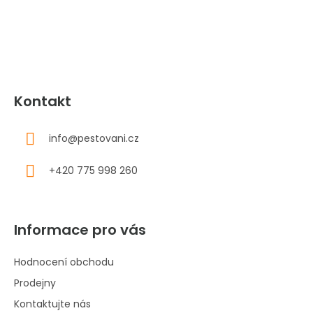
t
í
Kontakt
info
@
pestovani.cz
+420 775 998 260
Informace pro vás
Hodnocení obchodu
Prodejny
Kontaktujte nás