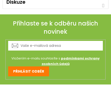
Diskuze
Přihlaste se k odběru našich
novinek
Vložením e-mailu souhlasíte s
podmínkami ochrany
osobních údajů
PŘIHLÁSIT ODBĚR
Z
á
p
a