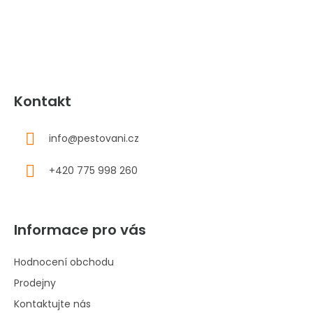
t
í
Kontakt
info
@
pestovani.cz
+420 775 998 260
Informace pro vás
Hodnocení obchodu
Prodejny
Kontaktujte nás