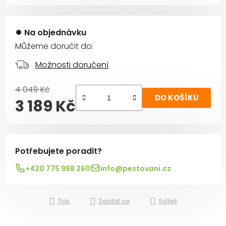
Na objednávku
Můžeme doručit do:
Možnosti doručení
4 049 Kč
DO KOŠÍKU
3 189 Kč
Měrná cena:
Potřebujete poradit?
+420 775 998 260
info@pestovani.cz
Tisk
Zeptat se
Sdílet