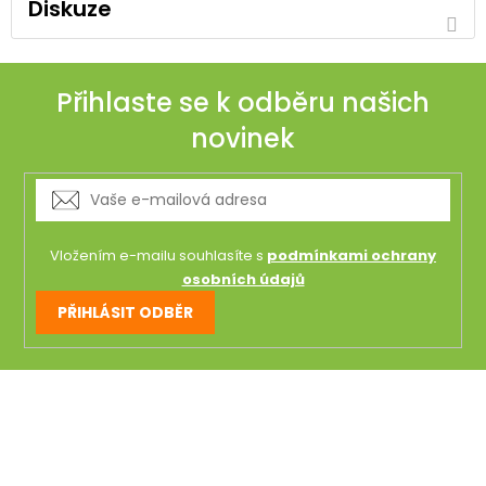
Diskuze
Přihlaste se k odběru našich
novinek
Vložením e-mailu souhlasíte s
podmínkami ochrany
osobních údajů
PŘIHLÁSIT ODBĚR
Z
á
p
a