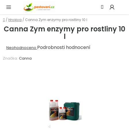
Přejít
Hledat
NÁ
na
KOŠ
obsah
Domů
/
Hnojiva
/
Canna Zym enzymy pro rostliny 10 l
Canna Zym enzymy pro rostliny 10
l
Průměrné
Podrobnosti hodnocení
Neohodnoceno
hodnocení
Značka:
Canna
produktu
je
0,0
z
5
hvězdiček.