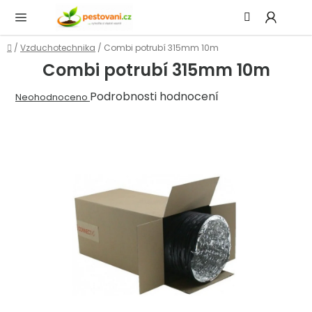
Přejít
Hledat
NÁ
na
KOŠ
obsah
Domů
/
Vzduchotechnika
/
Combi potrubí 315mm 10m
Combi potrubí 315mm 10m
Průměrné
Podrobnosti hodnocení
Neohodnoceno
hodnocení
produktu
je
0,0
z
5
hvězdiček.