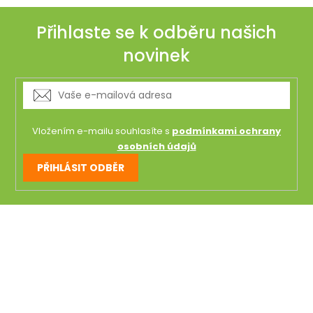
Přihlaste se k odběru našich
novinek
Vložením e-mailu souhlasíte s
podmínkami ochrany
osobních údajů
PŘIHLÁSIT ODBĚR
Z
á
p
a
t
í