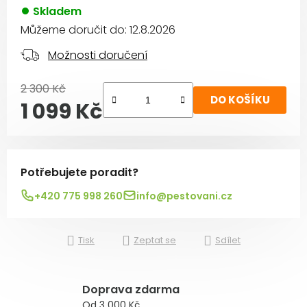
Skladem
Můžeme doručit do:
12.8.2026
Možnosti doručení
2 300 Kč
DO KOŠÍKU
1 099 Kč
Měrná cena:
Potřebujete poradit?
+420 775 998 260
info@pestovani.cz
Tisk
Zeptat se
Sdílet
Doprava zdarma
Od 3 000 Kč