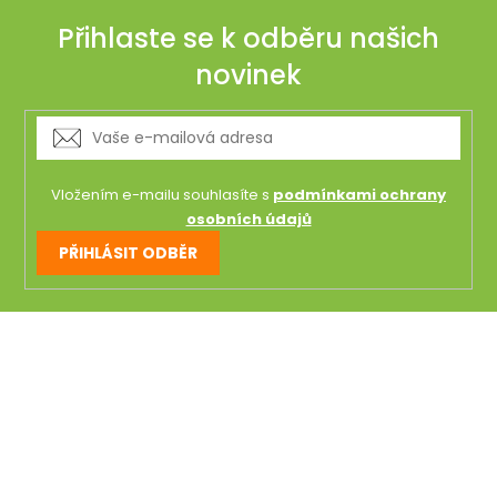
Přihlaste se k odběru našich
novinek
Vložením e-mailu souhlasíte s
podmínkami ochrany
osobních údajů
PŘIHLÁSIT ODBĚR
Z
á
p
a
t
í