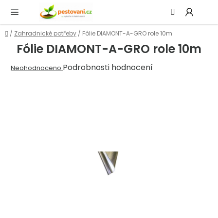
Přejít
Hledat
NÁ
na
KOŠ
obsah
Domů
/
Zahradnické potřeby
/
Fólie DIAMONT-A-GRO role 10m
Fólie DIAMONT-A-GRO role 10m
Průměrné
Podrobnosti hodnocení
Neohodnoceno
hodnocení
produktu
je
0,0
z
5
hvězdiček.