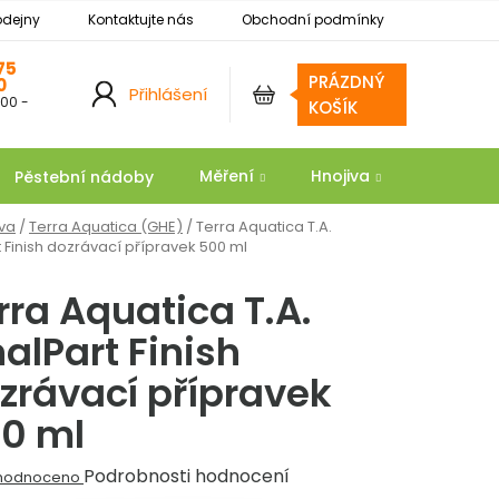
odejny
Kontaktujte nás
Obchodní podmínky
Podmínky ochrany osobních údajů
Reklamace
75
PRÁZDNÝ
0
Přihlášení
:00 -
NÁKUPNÍ
KOŠÍK
KOŠÍK
Měření
Hnojiva
Substrát
Pěstební nádoby
iva
/
Terra Aquatica (GHE)
/
Terra Aquatica T.A.
t Finish dozrávací přípravek 500 ml
rra Aquatica T.A.
nalPart Finish
zrávací přípravek
0 ml
ěrné
Podrobnosti hodnocení
hodnoceno