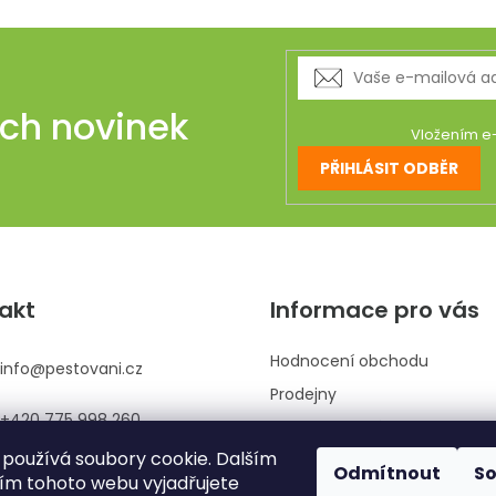
ich novinek
Vložením e-
PŘIHLÁSIT ODBĚR
akt
Informace pro vás
Hodnocení obchodu
info
@
pestovani.cz
Prodejny
+420 775 998 260
Kontaktujte nás
používá soubory cookie. Dalším
Obchodní podmínky
Odmítnout
S
m tohoto webu vyjadřujete
Podmínky ochrany osobních 