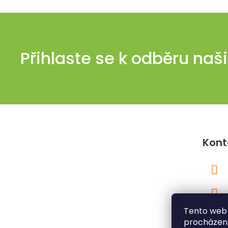
Přihlaste se k odběru naš
Z
á
Kont
p
a
t
í
Tento web 
procházení