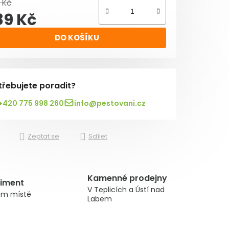
 Kč
89 Kč
rná cena:
DO KOŠÍKU
třebujete poradit?
+420 775 998 260
info@pestovani.cz
Zeptat se
Sdílet
Kamenné prodejny
timent
V Teplicích a Ústí nad
om místě
Labem