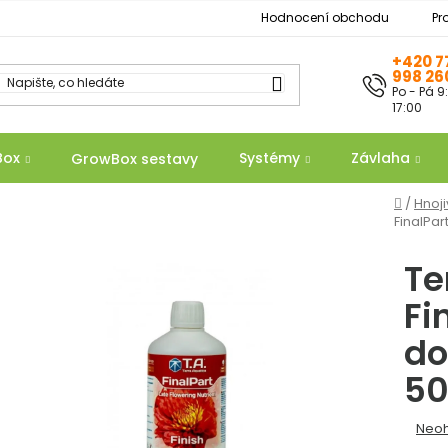
Hodnocení obchodu
Pr
+420 7
998 26
Po - Pá 9
17:00
Box
Systémy
Závlaha
GrowBox sestavy
Domů
/
Hnoj
FinalPar
Te
Fi
do
50
Prům
Neo