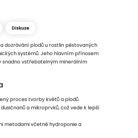
Diskuze
 a dozrávání plodů u rostlin pěstovaných
onických systémů. Jeho hlavním přínosem
íky snadno vstřebatelným minerálním
a
zený proces tvorby květů a plodů.
usičnanů a mikroprvků, což vede k lepší
mi metodami včetně hydroponie a