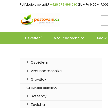
Přejít
Potřebujete poradit?
+420 775 998 260
(Po - Pá 9:00 - 17:00)
na
obsah
Osvětlení
Vzduchotechnika
Grow
P
K
Přeskočit
Osvětlení
a
o
kategorie
t
Vzduchotechnika
s
e
t
GrowBox
g
r
o
GrowBox sestavy
a
r
Systémy
n
i
e
n
Závlaha