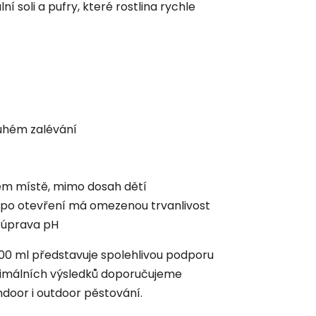
 soli a pufry, které rostlina rychle
ruhém zalévání
m místě, mimo dosah dětí
, po otevření má omezenou trvanlivost
á úprava pH
 500 ml představuje spolehlivou podporu
ptimálních výsledků doporučujeme
door i outdoor pěstování.