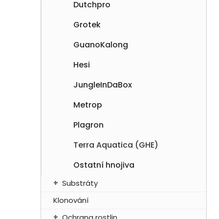
Dutchpro
Grotek
GuanoKalong
Hesi
JungleInDaBox
Metrop
Plagron
Terra Aquatica (GHE)
Ostatní hnojiva
Substráty
Klonování
Ochrana rostlin