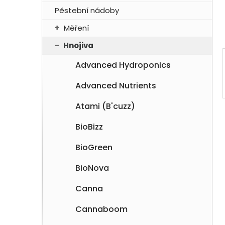
í
Pěstební nádoby
p
Měření
a
n
Hnojiva
e
Advanced Hydroponics
l
Advanced Nutrients
Atami (B'cuzz)
BioBizz
BioGreen
BioNova
Canna
Cannaboom