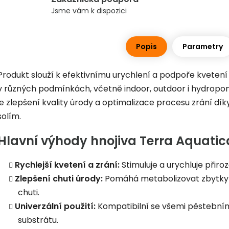
Jsme vám k dispozici
Popis
Parametry
Produkt slouží k efektivnímu urychlení a podpoře kvetení
v různých podmínkách, včetně indoor, outdoor i hydrop
je zlepšení kvality úrody a optimalizace procesu zrání d
solím.
Hlavní výhody hnojiva Terra Aquatic
Rychlejší kvetení a zrání:
Stimuluje a urychluje přiro
Zlepšení chuti úrody:
Pomáhá metabolizovat zbytky d
chuti.
Univerzální použití:
Kompatibilní se všemi pěstební
substrátu.