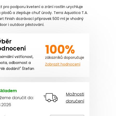
ocení
t pro podporu kvetení a zrání rostlin urychluje
ktu
 plodů a zlepšuje chuť úrody. Terra Aquatica T.A.
art Finish dozrávací přípravek 500 ml je vhodný
door i outdoor pěstování.
ýběr
iček.
100%
odnocení
ximální vstřícnost,
zákazníků doporučuje
ota, odbornost a
Zobrazit hodnocení
hlé dodání!" Štefan
Skladem
Možnosti
žeme doručit do:
doručení
8.2026