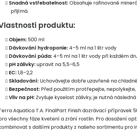
Snadná vstřebatelnost:
Obsahuje rafinované minerální
přijímá.
Vlastnosti produktu:
Objem:
500 ml
Dávkování hydroponie:
4–5 ml na 1 litr vody
Dávkování půda:
4–5 ml na 1 litr vody při každém d
pH zálivky:
upravit na 5,5–6,5
EC:
1,8–2,2
Skladování:
Uchovávejte dobře uzavřené na chladné
Bezpečnost:
Před použitím protřepejte, nepolykejte
Vliv na pH:
Zvyšuje kyselost zálivky, je nutná následn
Terra Aquatica T.A. FinalPart Finish dozrávací přípravek
pro všechny fáze kvetení a zrání rostlin. Pro dosažení o
kombinovat s dalšími produkty z našeho sortimentu pro in