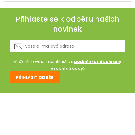
Přihlaste se k odběru našich
novinek
Vložením e-mailu souhlasíte s
podmínkami ochrany
osobních údajů
PŘIHLÁSIT ODBĚR
Z
á
p
a
t