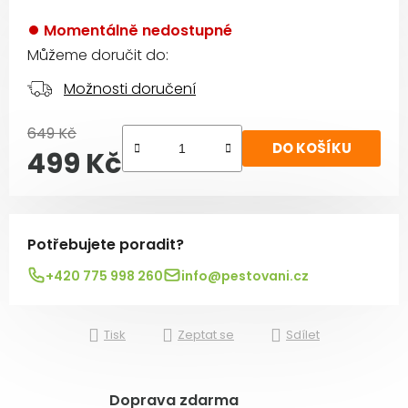
Momentálně nedostupné
Můžeme doručit do:
Možnosti doručení
649 Kč
DO KOŠÍKU
499 Kč
Měrná cena:
Potřebujete poradit?
+420 775 998 260
info@pestovani.cz
Tisk
Zeptat se
Sdílet
Doprava zdarma