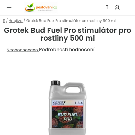
Přejít
Hledat
NÁ
na
KOŠ
obsah
Domů
/
Hnojiva
/
Grotek Bud Fuel Pro stimulátor pro rostliny 500 ml
Grotek Bud Fuel Pro stimulátor pro
rostliny 500 ml
Průměrné
Podrobnosti hodnocení
Neohodnoceno
hodnocení
produktu
je
0,0
z
5
hvězdiček.