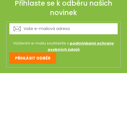
Přihlaste se k odběru našich
novinek
Vložením e-mailu souhlasíte s
podmínkami ochrany
osobních údajů
PŘIHLÁSIT ODBĚR
Z
á
p
a
t
í