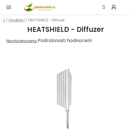
Přejít
Hledat
NÁ
na
KOŠ
obsah
Domů
/
Osvětlení
/
HEATSHIELD - Diffuzer
HEATSHIELD - Diffuzer
Průměrné
Podrobnosti hodnocení
Neohodnoceno
hodnocení
produktu
je
0,0
z
5
hvězdiček.