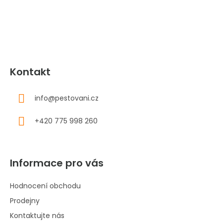
t
í
Kontakt
info
@
pestovani.cz
+420 775 998 260
Informace pro vás
Hodnocení obchodu
Prodejny
Kontaktujte nás