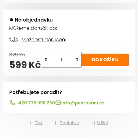
Na objednávku
Můžeme doručit do:
Možnosti doručení
829 Kč
DO KOŠÍKU
599 Kč
Měrná cena:
Potřebujete poradit?
+420 775 998 260
info@pestovani.cz
Tisk
Zeptat se
Sdílet