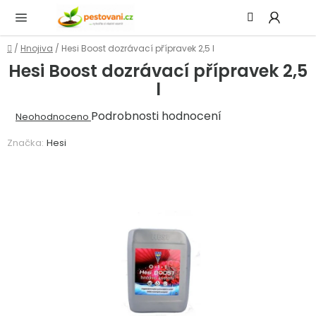
Přejít
Hledat
NÁ
na
KOŠ
obsah
Domů
/
Hnojiva
/
Hesi Boost dozrávací přípravek 2,5 l
Hesi Boost dozrávací přípravek 2,5
l
Průměrné
Podrobnosti hodnocení
Neohodnoceno
hodnocení
Značka:
Hesi
produktu
je
0,0
z
5
hvězdiček.