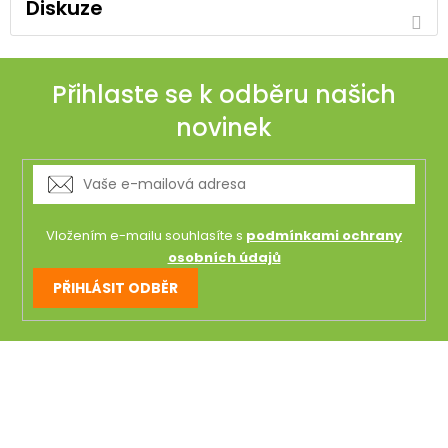
Diskuze
Přihlaste se k odběru našich
novinek
Vložením e-mailu souhlasíte s
podmínkami ochrany
osobních údajů
PŘIHLÁSIT ODBĚR
Z
á
p
a