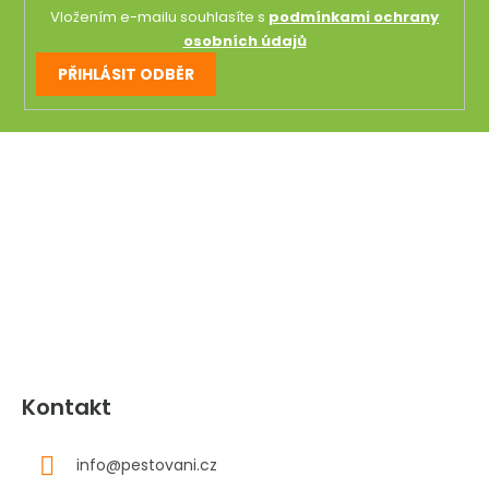
Vložením e-mailu souhlasíte s
podmínkami ochrany
osobních údajů
PŘIHLÁSIT ODBĚR
Z
á
p
a
t
í
Kontakt
info
@
pestovani.cz