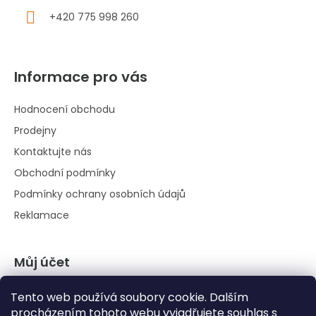
+420 775 998 260
Informace pro vás
Hodnocení obchodu
Prodejny
Kontaktujte nás
Obchodní podmínky
Podmínky ochrany osobních údajů
Reklamace
Můj účet
Přihlásit se
Tento web používá soubory cookie. Dalším
Registrace
procházením tohoto webu vyjadřujete souhlas s