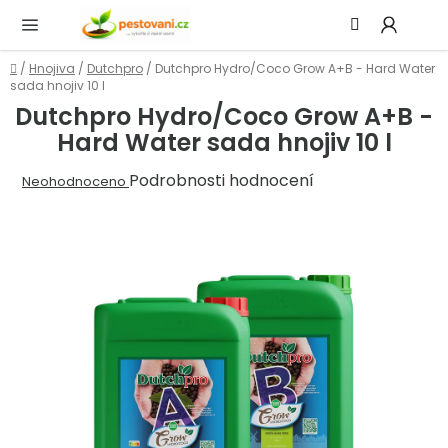
Přejít
Hledat
NÁ
na
KOŠ
obsah
Domů
/
Hnojiva
/
Dutchpro
/
Dutchpro Hydro/Coco Grow A+B - Hard Water
sada hnojiv 10 l
Dutchpro Hydro/Coco Grow A+B -
Hard Water sada hnojiv 10 l
Průměrné
Podrobnosti hodnocení
Neohodnoceno
hodnocení
produktu
je
0,0
z
5
hvězdiček.