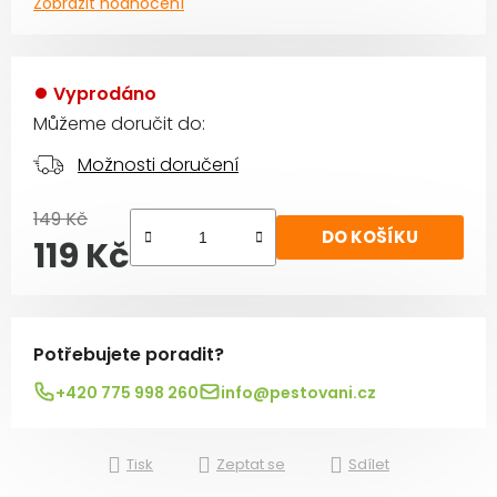
Zobrazit hodnocení
Vyprodáno
Můžeme doručit do:
Možnosti doručení
149 Kč
DO KOŠÍKU
119 Kč
Měrná cena:
Potřebujete poradit?
+420 775 998 260
info@pestovani.cz
Tisk
Zeptat se
Sdílet