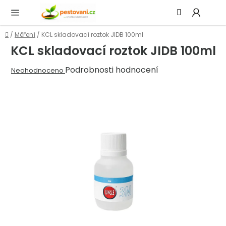
Přejít
Hledat
NÁ
na
KOŠ
obsah
Domů
/
Měření
/
KCL skladovací roztok JIDB 100ml
KCL skladovací roztok JIDB 100ml
Průměrné
Podrobnosti hodnocení
Neohodnoceno
hodnocení
produktu
je
0,0
z
5
hvězdiček.