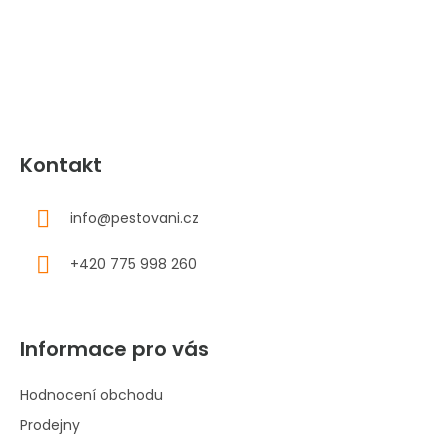
a
t
í
Kontakt
info
@
pestovani.cz
+420 775 998 260
Informace pro vás
Hodnocení obchodu
Prodejny