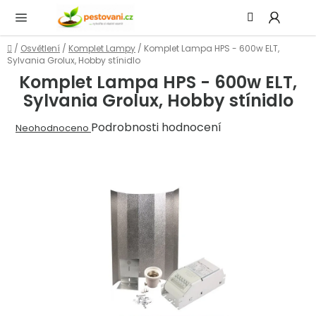
Přejít
Hledat
NÁ
na
KOŠ
obsah
Domů
/
Osvětlení
/
Komplet Lampy
/
Komplet Lampa HPS - 600w ELT,
Sylvania Grolux, Hobby stínidlo
Komplet Lampa HPS - 600w ELT,
Sylvania Grolux, Hobby stínidlo
Průměrné
Podrobnosti hodnocení
Neohodnoceno
hodnocení
produktu
je
0,0
z
5
hvězdiček.