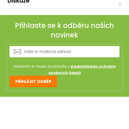
Diskuze
Přihlaste se k odběru našich
novinek
Vložením e-mailu souhlasíte s
podmínkami ochrany
osobních údajů
PŘIHLÁSIT ODBĚR
Z
á
p
a