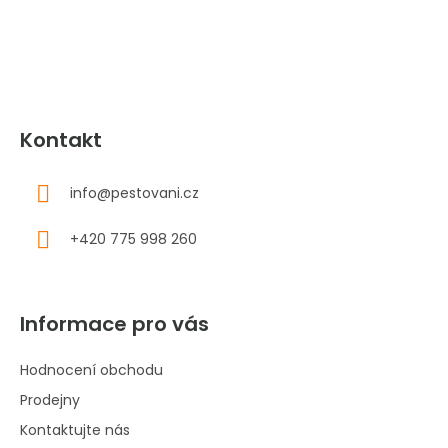
t
í
Kontakt
info
@
pestovani.cz
+420 775 998 260
Informace pro vás
Hodnocení obchodu
Prodejny
Kontaktujte nás