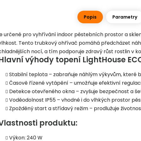
Popis
Parametry
je určené pro vyhřívání indoor pěstebních prostor a sklení
vlhkost. Tento trubkový ohřívač pomáhá předcházet ná
chladnějších nocí, a tím podporuje zdravý růst rostlin v 
Hlavní výhody topení LightHouse E
Stabilní teplota – zabraňuje náhlým výkyvům, které b
Časově řízené vytápění – umožňuje efektivní regulaci
Detekce otevřeného okna – zvyšuje bezpečnost a šet
Voděodolnost IP55 – vhodné i do vlhkých prostor pě
Zpožděný start a střídavý režim – prodlužuje životnost
Vlastnosti produktu:
Výkon: 240 W