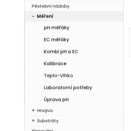
í
Pěstební nádoby
p
Měření
a
n
pH měřáky
e
EC měřáky
l
Kombi pH a EC
Kalibrace
Teplo-Vlhko
Laboratorní potřeby
Úprava pH
Hnojiva
Substráty
Klonování