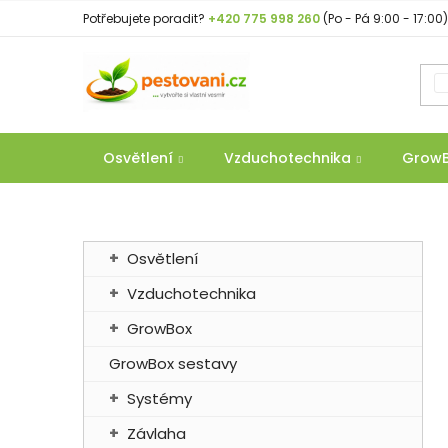
Přejít
Potřebujete poradit?
+420 775 998 260
(Po - Pá 9:00 - 17:00)
na
obsah
Osvětlení
Vzduchotechnika
Grow
P
K
Přeskočit
Osvětlení
a
o
kategorie
t
Vzduchotechnika
s
e
t
GrowBox
g
r
o
GrowBox sestavy
a
r
Systémy
n
i
e
n
Závlaha