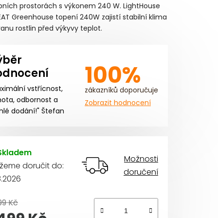
bních prostorách s výkonem 240 W. LightHouse
T Greenhouse topení 240W zajistí stabilní klima
anu rostlin před výkyvy teplot.
ýběr
iček.
100%
odnocení
ximální vstřícnost,
zákazníků doporučuje
ota, odbornost a
Zobrazit hodnocení
hlé dodání!" Štefan
Skladem
Možnosti
žeme doručit do:
doručení
8.2026
99 Kč