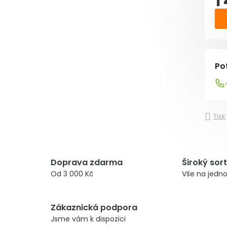
1
Mě
Po
Tisk
Doprava zdarma
Široký sor
Od 3 000 Kč
Vše na jedn
Zákaznická podpora
Jsme vám k dispozici