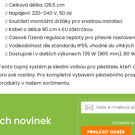
Celková délka: 126,5 cm
Napájení: 220–240 V, 50 Hz
Součástí montážní držáky pro snadnou instalaci
Kabel o délce 90 cm s EU zástrčkou
Časově řízená regulace teploty pro přesné nastaven
Voděodolnost dle standardu IP55, vhodné do vlhkých
Dostupné i v dalších výkonech: 135 W (965 mm), 80
Tento topný systém je ideální volbou pro pěstitele, kteří c
pro své rostliny. Pro kompletní vybavení pěstebního pro
produkty v našem sortimentu.
ich novinek
Vložením e-
PŘIHLÁSIT ODBĚR