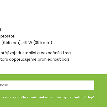
í
 prostor
 W (655 mm), 45 W (355 mm)
htějí zajistit stabilní a bezpečné klima
storu doporučujeme prohlédnout další
mailu souhlasíte s
podmínkami ochrany osobních údajů