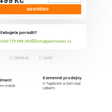
 499 Kč
rná cena:
DO KOŠÍKU
třebujete poradit?
+420 775 998 260
info@pestovani.cz
Zeptat se
Sdílet
Kamenné prodejny
timent
V Teplicích a Ústí nad
om místě
Labem