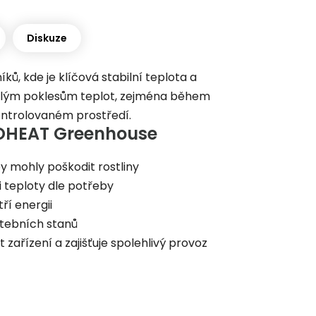
Diskuze
ků, kde je klíčová stabilní teplota a
hlým poklesům teplot, zejména během
kontrolovaném prostředí.
COHEAT Greenhouse
y mohly poškodit rostliny
 teploty dle potřeby
ří energii
stebních stanů
 zařízení a zajišťuje spolehlivý provoz