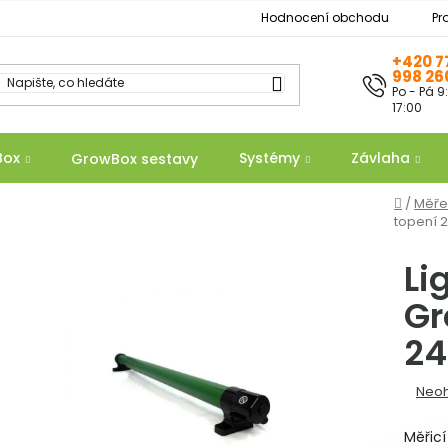
Hodnocení obchodu
Pr
+420 7
998 26
Po - Pá 9
17:00
Box
Systémy
Závlaha
GrowBox sestavy
Domů
/
Měře
topení 
Li
Gr
2
Prům
Neo
hodn
Měřicí
produ