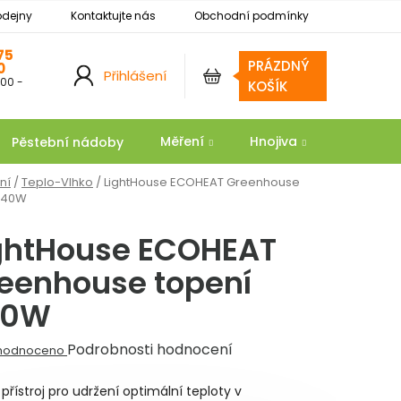
odejny
Kontaktujte nás
Obchodní podmínky
Podmínky ochrany osobních údajů
Reklamace
75
PRÁZDNÝ
0
Přihlášení
:00 -
NÁKUPNÍ
KOŠÍK
KOŠÍK
Měření
Hnojiva
Substrát
Pěstební nádoby
ní
/
Teplo-Vlhko
/
LightHouse ECOHEAT Greenhouse
240W
ghtHouse ECOHEAT
eenhouse topení
40W
ěrné
Podrobnosti hodnocení
hodnoceno
ocení
 přístroj pro udržení optimální teploty v
ktu