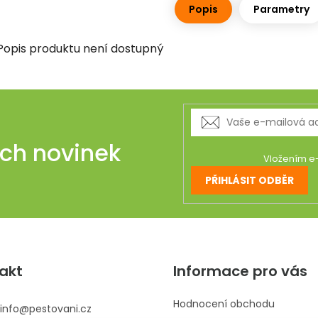
Popis
Parametry
Popis produktu není dostupný
ich novinek
Vložením e-
PŘIHLÁSIT ODBĚR
akt
Informace pro vás
Hodnocení obchodu
info
@
pestovani.cz