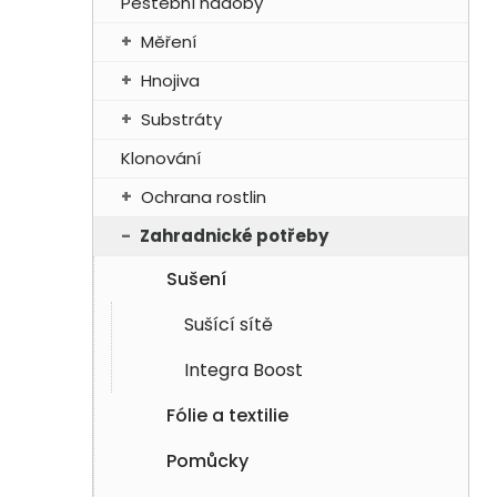
Pěstební nádoby
p
Měření
a
n
Hnojiva
e
Substráty
l
Klonování
Ochrana rostlin
Zahradnické potřeby
Sušení
Sušící sítě
Integra Boost
Fólie a textilie
Pomůcky