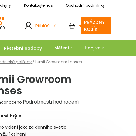
odejny
Kontaktujte nás
Obchodní podmínky
Podmínky ochrany osobních údajů
Reklamace
75
PRÁZDNÝ
0
Přihlášení
:00 -
NÁKUPNÍ
KOŠÍK
KOŠÍK
Měření
Hnojiva
Substrát
Pěstební nádoby
adnické potřeby
/
Lumii Growroom Lenses
mii Growroom
nses
ěrné
Podrobnosti hodnocení
hodnoceno
ocení
nné brýle
ktu
ro vidění jako za denního světla
nižují oslnění