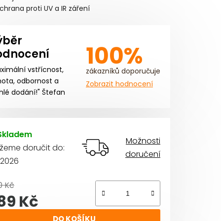
chrana proti UV a IR záření
iček.
ýběr
100%
odnocení
ximální vstřícnost,
zákazníků doporučuje
ota, odbornost a
Zobrazit hodnocení
hlé dodání!" Štefan
Skladem
Možnosti
žeme doručit do:
doručení
8.2026
0 Kč
89 Kč
rná cena:
DO KOŠÍKU