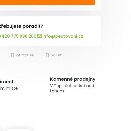
třebujete poradit?
+420 775 998 260
info@pestovani.cz
Zeptat se
Sdílet
Kamenné prodejny
timent
V Teplicích a Ústí nad
om místě
Labem