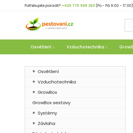
Přejít
Potřebujete poradit?
+420 775 998 260
(Po - Pá 9:00 - 17:00)
na
obsah
Osvětlení
Vzduchotechnika
Grow
P
K
Přeskočit
Osvětlení
a
o
kategorie
t
Vzduchotechnika
s
e
t
GrowBox
g
r
o
GrowBox sestavy
a
r
Systémy
n
i
e
n
Závlaha
í