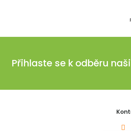
Přihlaste se k odběru naš
Z
á
Kont
p
a
t