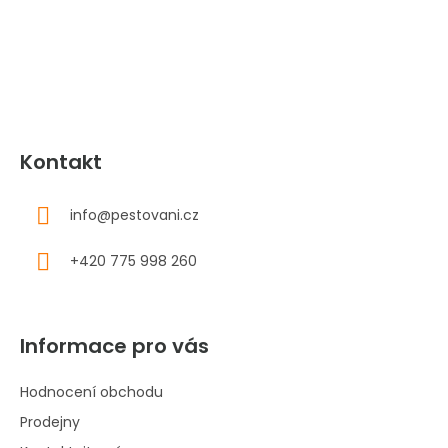
t
í
Kontakt
info
@
pestovani.cz
+420 775 998 260
Informace pro vás
Hodnocení obchodu
Prodejny