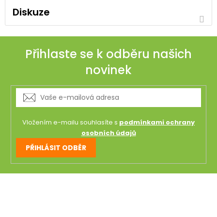
Diskuze
Přihlaste se k odběru našich
novinek
Vložením e-mailu souhlasíte s
podmínkami ochrany
osobních údajů
PŘIHLÁSIT ODBĚR
Z
á
p
a