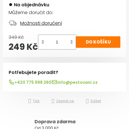
Na objednávku
Můžeme doručit do:
Možnosti doručení
349 Kč
DO KOŠÍKU
249 Kč
Měrná cena:
Potřebujete poradit?
+420 775 998 260
info@pestovani.cz
Tisk
Zeptat se
Sdílet
Doprava zdarma
Od 3 000 Kč