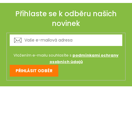
Přihlaste se k odběru našich
novinek
Vložením e-mailu souhlasíte s
podmínkami ochrany
osobních údajů
PŘIHLÁSIT ODBĚR
Z
á
p
a
t
í