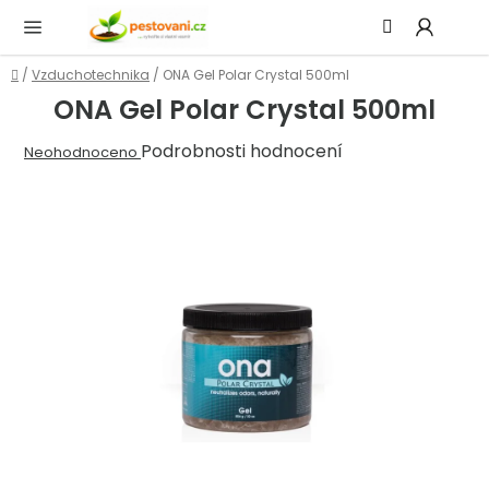
Přejít
Hledat
NÁ
na
KOŠ
obsah
Domů
/
Vzduchotechnika
/
ONA Gel Polar Crystal 500ml
ONA Gel Polar Crystal 500ml
Průměrné
Podrobnosti hodnocení
Neohodnoceno
hodnocení
produktu
je
0,0
z
5
hvězdiček.