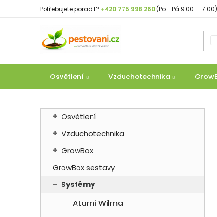
Přejít
Potřebujete poradit?
+420 775 998 260
(Po - Pá 9:00 - 17:00)
na
obsah
Osvětlení
Vzduchotechnika
Grow
P
K
Přeskočit
Osvětlení
a
o
kategorie
t
Vzduchotechnika
s
e
t
GrowBox
g
r
o
GrowBox sestavy
a
r
Systémy
n
i
e
n
Atami Wilma
í