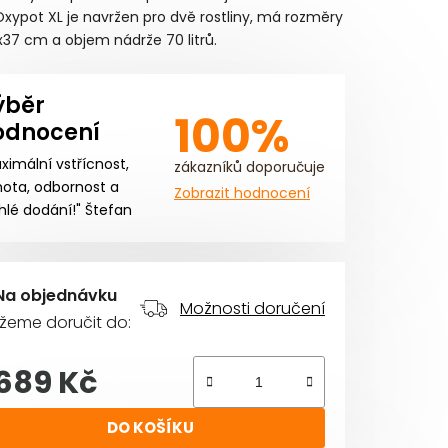
Oxypot XL je navržen pro dvě rostliny, má rozměry
37 cm a objem nádrže 70 litrů.
ýběr
iček.
100%
odnocení
ximální vstřícnost,
zákazníků doporučuje
ota, odbornost a
Zobrazit hodnocení
hlé dodání!" Štefan
Na objednávku
Možnosti doručení
žeme doručit do:
 689 Kč
rná cena:
DO KOŠÍKU