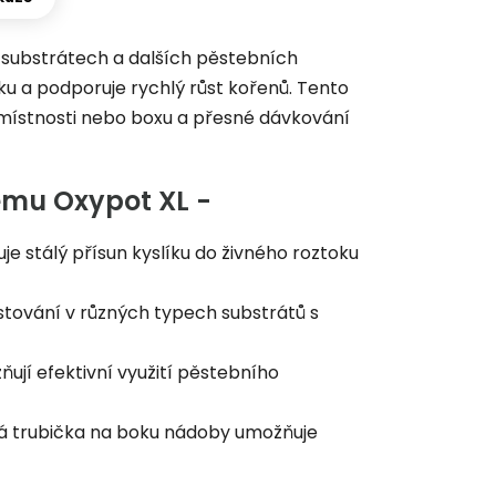
v substrátech a dalších pěstebních
oku a podporuje rychlý růst kořenů. Tento
 místnosti nebo boxu a přesné dávkování
ému Oxypot XL -
e stálý přísun kyslíku do živného roztoku
tování v různých typech substrátů s
í efektivní využití pěstebního
á trubička na boku nádoby umožňuje