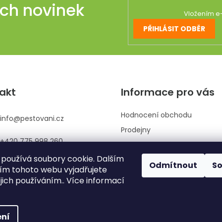
ich novinek
Vložením e-
PŘIHLÁSIT ODBĚR
akt
Informace pro vás
Hodnocení obchodu
info
@
pestovani.cz
Prodejny
+420 775 998 260
Kontaktujte nás
používá soubory cookie. Dalším
Obchodní podmínky
Odmítnout
S
m tohoto webu vyjadřujete
Podmínky ochrany osobních 
ejich používáním.. Více informací
Reklamace
ní