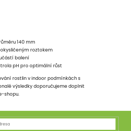
průměru 140 mm
s okysličeným roztokem
částí balení
trola pH pro optimální růst
ování rostlin v indoor podmínkách s
konalé výsledky doporučujeme doplnit
 e-shopu.