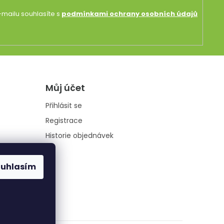
mailu souhlasíte s
podmínkami ochrany osobních údajů
Můj účet
Přihlásit se
Registrace
Historie objednávek
ouhlasím
údajů