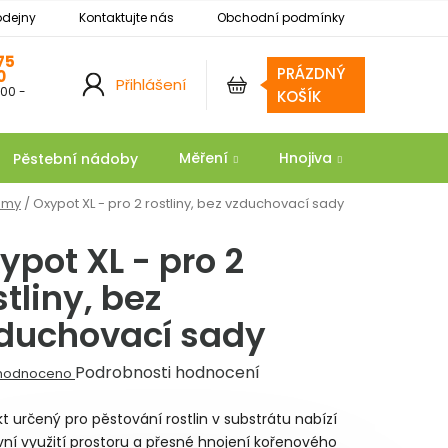
odejny
Kontaktujte nás
Obchodní podmínky
Podmínky ochrany osobních údajů
Reklamace
75
PRÁZDNÝ
0
Přihlášení
:00 -
NÁKUPNÍ
KOŠÍK
KOŠÍK
Měření
Hnojiva
Substrát
Pěstební nádoby
émy
/
Oxypot XL - pro 2 rostliny, bez vzduchovací sady
ypot XL - pro 2
stliny, bez
duchovací sady
ěrné
Podrobnosti hodnocení
hodnoceno
ocení
t určený pro pěstování rostlin v substrátu nabízí
ktu
vní využití prostoru a přesné hnojení kořenového