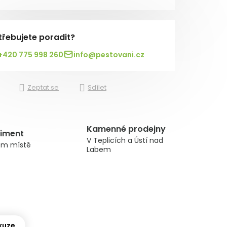
třebujete poradit?
+420 775 998 260
info@pestovani.cz
Zeptat se
Sdílet
Kamenné prodejny
timent
V Teplicích a Ústí nad
om místě
Labem
kuze