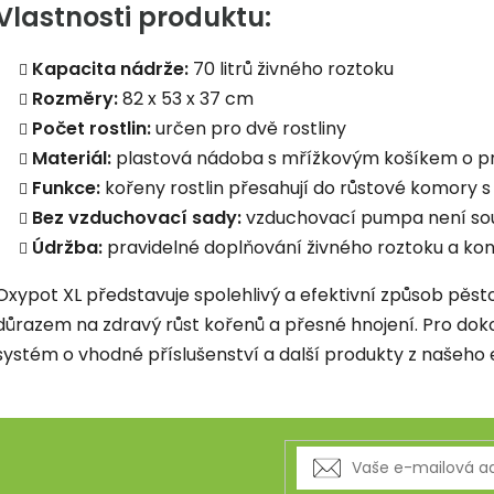
Vlastnosti produktu:
Kapacita nádrže:
70 litrů živného roztoku
Rozměry:
82 x 53 x 37 cm
Počet rostlin:
určen pro dvě rostliny
Materiál:
plastová nádoba s mřížkovým košíkem o 
Funkce:
kořeny rostlin přesahují do růstové komory 
Bez vzduchovací sady:
vzduchovací pumpa není sou
Údržba:
pravidelné doplňování živného roztoku a kon
Oxypot XL představuje spolehlivý a efektivní způsob pěst
důrazem na zdravý růst kořenů a přesné hnojení. Pro do
systém o vhodné příslušenství a další produkty z našeho