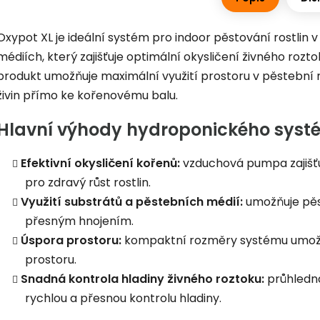
Oxypot XL je ideální systém pro indoor pěstování rostlin 
médiích, který zajišťuje optimální okysličení živného rozt
produkt umožňuje maximální využití prostoru v pěstební
živin přímo ke kořenovému balu.
Hlavní výhody hydroponického syst
Efektivní okysličení kořenů:
vzduchová pumpa zajišťuj
pro zdravý růst rostlin.
Využití substrátů a pěstebních médií:
umožňuje pěs
přesným hnojením.
Úspora prostoru:
kompaktní rozměry systému umožňuj
prostoru.
Snadná kontrola hladiny živného roztoku:
průhledn
rychlou a přesnou kontrolu hladiny.