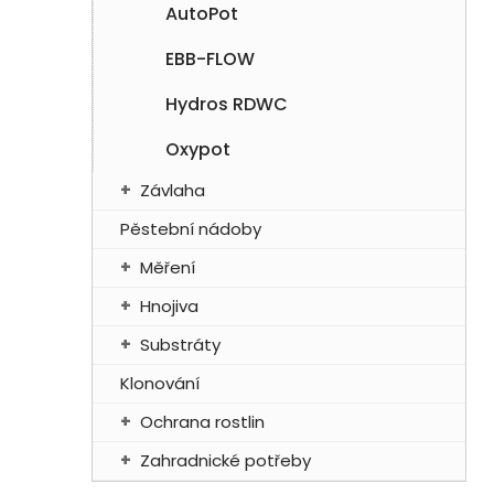
AutoPot
p
a
EBB-FLOW
n
e
Hydros RDWC
l
Oxypot
Závlaha
Pěstební nádoby
Měření
Hnojiva
Substráty
Klonování
Ochrana rostlin
Zahradnické potřeby