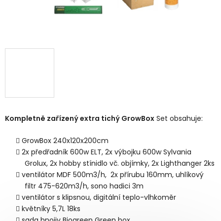
Kompletně zařízený extra tichý GrowBox
Set obsahuje:
GrowBox 240x120x200cm
2x předřadník 600w ELT, 2x výbojku 600w Sylvania
Grolux, 2x hobby stínidlo vč. objímky, 2x Lighthanger 2ks
ventilátor MDF 500m3/h, 2x přírubu 160mm, uhlíkový
filtr 475-620m3/h, sono hadici 3m
ventilátor s klipsnou, digitální teplo-vlhkoměr
květníky 5,7L 18ks
sada hnojiv Biogreen Green box