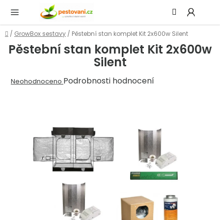
Přejít
Hledat
NÁ
na
KOŠ
obsah
Domů
/
GrowBox sestavy
/
Pěstební stan komplet Kit 2x600w Silent
Pěstební stan komplet Kit 2x600w
Silent
Průměrné
Podrobnosti hodnocení
Neohodnoceno
hodnocení
produktu
je
0,0
z
5
hvězdiček.