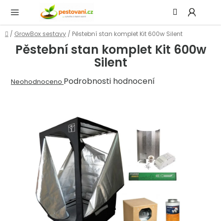
Přejít
Hledat
NÁ
na
KOŠ
obsah
Domů
/
GrowBox sestavy
/
Pěstební stan komplet Kit 600w Silent
Pěstební stan komplet Kit 600w
Silent
Průměrné
Podrobnosti hodnocení
Neohodnoceno
hodnocení
produktu
je
0,0
z
5
hvězdiček.