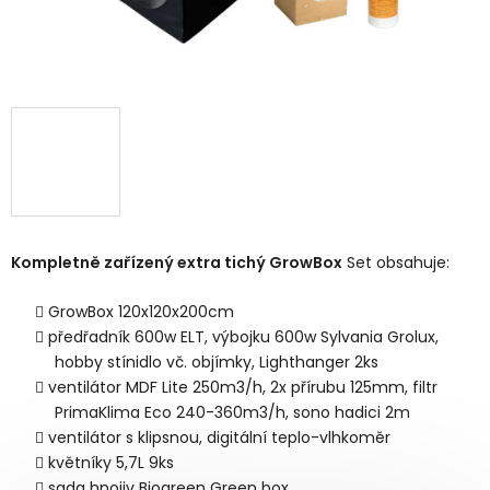
Kompletně zařízený extra tichý GrowBox
Set obsahuje:
GrowBox 120x120x200cm
předřadník 600w ELT, výbojku 600w Sylvania Grolux,
hobby stínidlo vč. objímky, Lighthanger 2ks
ventilátor MDF Lite 250m3/h, 2x přírubu 125mm, filtr
PrimaKlima Eco 240-360m3/h, sono hadici 2m
ventilátor s klipsnou, digitální teplo-vlhkoměr
květníky 5,7L 9ks
sada hnojiv Biogreen Green box