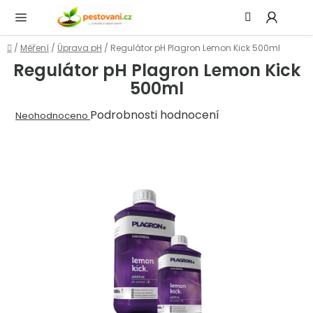
Přejít
Hledat
NÁ
na
KOŠ
obsah
Domů
/
Měření
/
Úprava pH
/
Regulátor pH Plagron Lemon Kick 500ml
Regulátor pH Plagron Lemon Kick
500ml
Průměrné
Podrobnosti hodnocení
Neohodnoceno
hodnocení
produktu
je
0,0
z
5
hvězdiček.