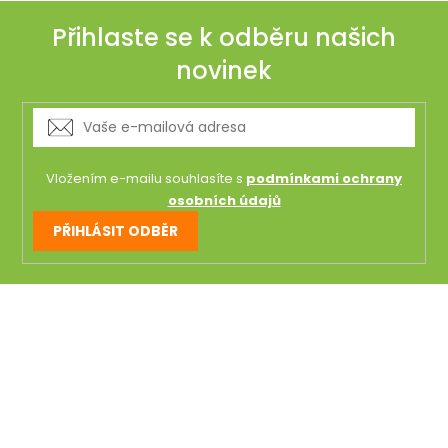
Přihlaste se k odběru našich
novinek
Vložením e-mailu souhlasíte s
podmínkami ochrany
osobních údajů
PŘIHLÁSIT ODBĚR
Z
á
p
a
t
í