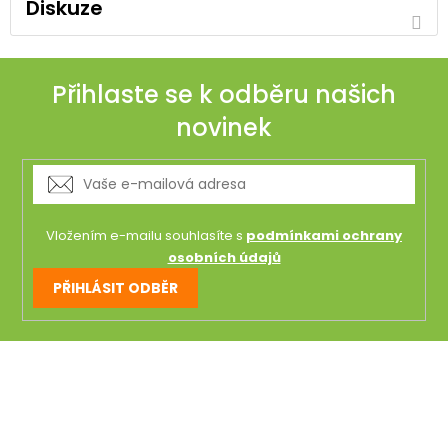
Diskuze
Přihlaste se k odběru našich
novinek
Vložením e-mailu souhlasíte s
podmínkami ochrany
osobních údajů
PŘIHLÁSIT ODBĚR
Z
á
p
a