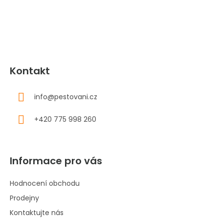
t
í
Kontakt
info
@
pestovani.cz
+420 775 998 260
Informace pro vás
Hodnocení obchodu
Prodejny
Kontaktujte nás