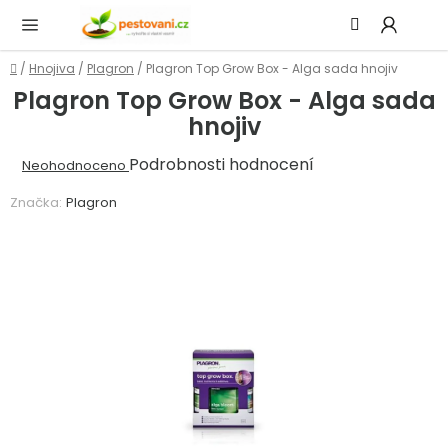
Přejít
Hledat
NÁ
na
KOŠ
obsah
Domů
/
Hnojiva
/
Plagron
/
Plagron Top Grow Box - Alga sada hnojiv
Plagron Top Grow Box - Alga sada
hnojiv
Průměrné
Podrobnosti hodnocení
Neohodnoceno
hodnocení
Značka:
Plagron
produktu
je
0,0
z
5
hvězdiček.