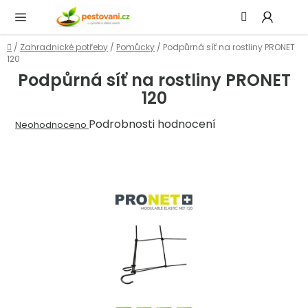
Přejít
Hledat
NÁ
na
KOŠ
obsah
Domů
/
Zahradnické potřeby
/
Pomůcky
/
Podpůrná síť na rostliny PRONET
120
Podpůrná síť na rostliny PRONET
120
Průměrné
Podrobnosti hodnocení
Neohodnoceno
hodnocení
produktu
je
0,0
z
5
hvězdiček.