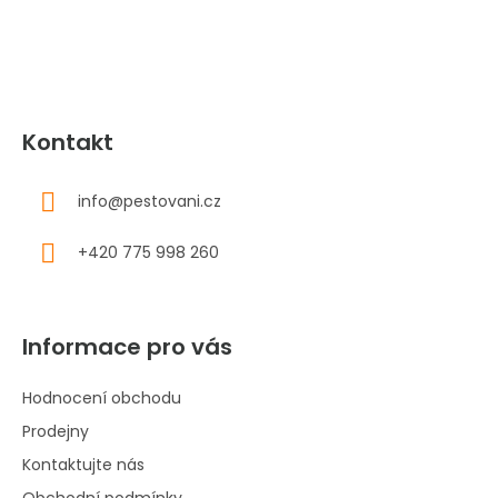
í
Kontakt
info
@
pestovani.cz
+420 775 998 260
Informace pro vás
Hodnocení obchodu
Prodejny
Kontaktujte nás
Obchodní podmínky