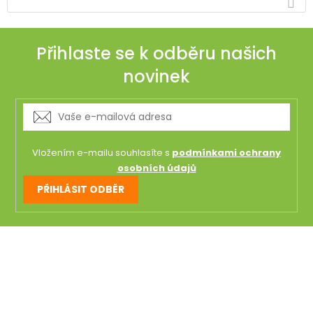
Přihlaste se k odběru našich
novinek
Vložením e-mailu souhlasíte s
podmínkami ochrany
osobních údajů
PŘIHLÁSIT ODBĚR
Z
á
p
a
t