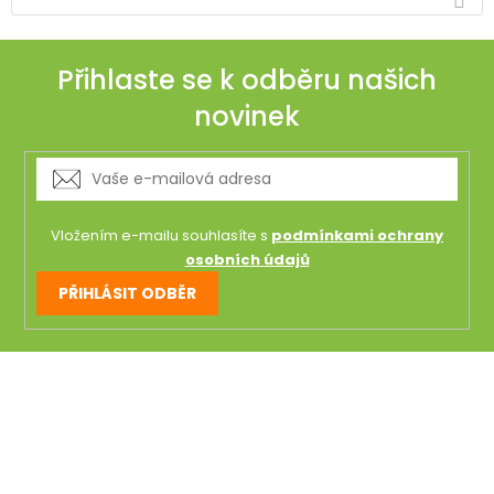
Přihlaste se k odběru našich
novinek
Vložením e-mailu souhlasíte s
podmínkami ochrany
osobních údajů
PŘIHLÁSIT ODBĚR
Z
á
p
a
t