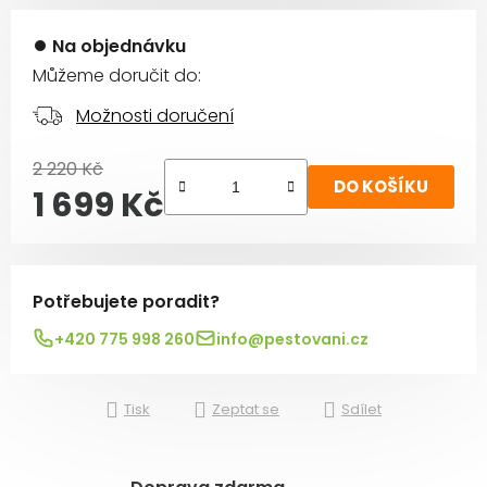
Na objednávku
Můžeme doručit do:
Možnosti doručení
2 220 Kč
DO KOŠÍKU
1 699 Kč
Měrná cena:
Potřebujete poradit?
+420 775 998 260
info@pestovani.cz
Tisk
Zeptat se
Sdílet