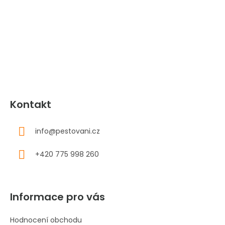
p
a
t
í
Kontakt
info
@
pestovani.cz
+420 775 998 260
Informace pro vás
Hodnocení obchodu