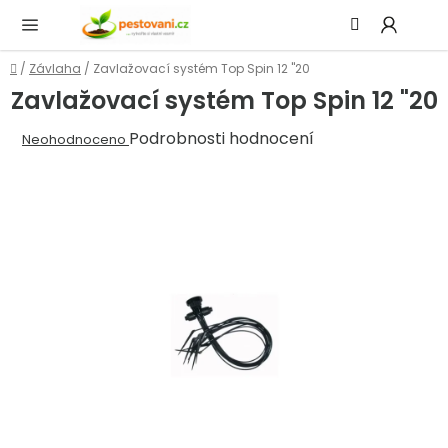
Přejít
Hledat
NÁ
na
KOŠ
obsah
Domů
/
Závlaha
/
Zavlažovací systém Top Spin 12 "20
Zavlažovací systém Top Spin 12 "20
Průměrné
Podrobnosti hodnocení
Neohodnoceno
hodnocení
produktu
je
0,0
z
5
hvězdiček.