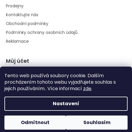
Prodejny
Kontaktujte nás
Obchodní podmínky
Podmínky ochrany osobních údajů
Reklamace
Můj účet
Přihlásit se
Tento web používá soubory cookie. Dalším
Registrace
procházením tohoto webu vyjadřujete souhlas s
jejich používáním.. Více informací
zde
.
Historie objednávek
Nastavení
Odmítnout
Souhlasím
Vytvořil Shoptet
|
Anque Media
Copyright 2026
Pestovani.cz
. Všechna práva vyhrazena.