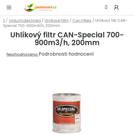
Přejít
Hledat
NÁ
na
KOŠ
obsah
Domů
/
Vzduchotechnika
/
Uhlíkové Filtry
/
Can Filters
/
Uhlíkový filtr CAN-
Special 700-900m3/h, 200mm
Uhlíkový filtr CAN-Special 700-
900m3/h, 200mm
Průměrné
Podrobnosti hodnocení
Neohodnoceno
hodnocení
produktu
je
0,0
z
5
hvězdiček.