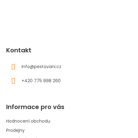
a
t
í
Kontakt
info
@
pestovani.cz
+420 775 998 260
Informace pro vás
Hodnocení obchodu
Prodejny