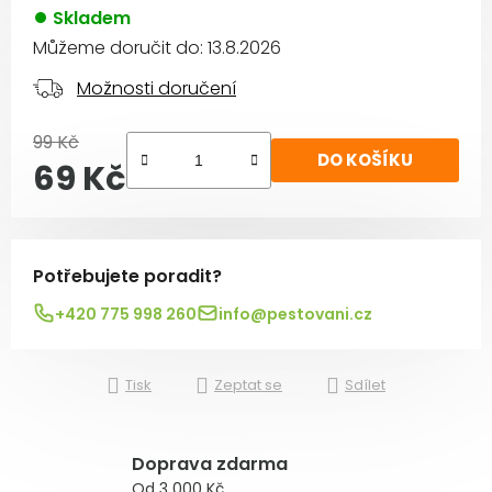
Skladem
Můžeme doručit do:
13.8.2026
Možnosti doručení
99 Kč
DO KOŠÍKU
69 Kč
Měrná cena:
Potřebujete poradit?
+420 775 998 260
info@pestovani.cz
Tisk
Zeptat se
Sdílet
Doprava zdarma
Od 3 000 Kč