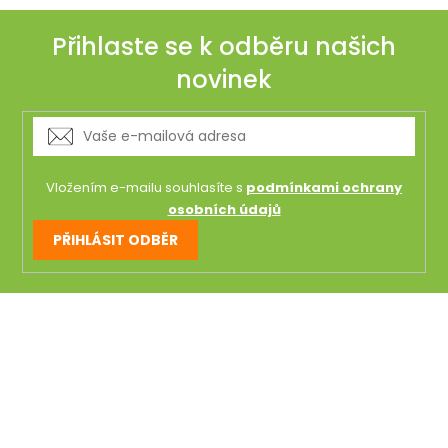
Přihlaste se k odběru našich
novinek
Vložením e-mailu souhlasíte s
podmínkami ochrany
osobních údajů
PŘIHLÁSIT ODBĚR
Z
á
p
a
t
í